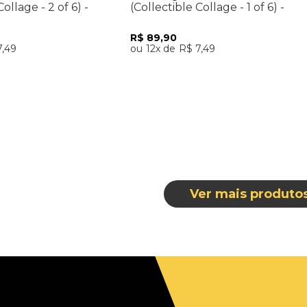
Collage - 2 of 6) -
(Collectible Collage - 1 of 6) -
Importado
R$
89
,
90
7
,
49
12
R$
7
,
49
nar ao Carrinho
Adicionar ao Carrinho