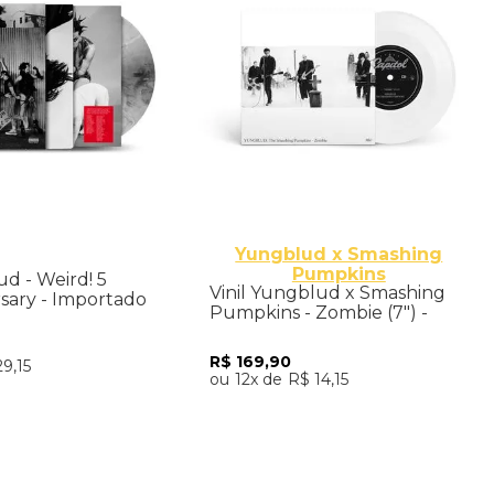
Yungblud x Smashing
Pumpkins
ud - Weird! 5
Vinil Yungblud x Smashing
rsary - Importado
Pumpkins - Zombie (7") -
Importado
R$
169
,
90
29
,
15
12
R$
14
,
15
nar ao Carrinho
Adicionar ao Carrinho