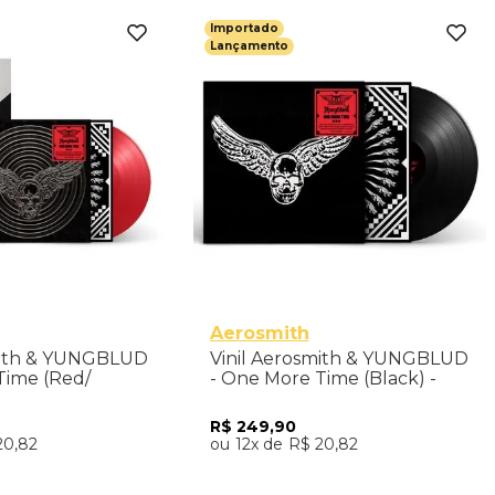
Importado
Lançamento
Aerosmith
mith & YUNGBLUD
Vinil Aerosmith & YUNGBLUD
Time (Red/
- One More Time (Black) -
ore Exclusive) -
Importado
R$
249
,
90
20
,
82
12
R$
20
,
82