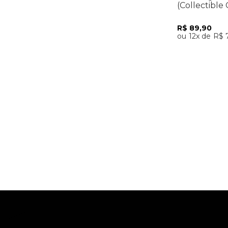
(Collectible 
Importado
R$
89
,
90
12
R$
Adicio