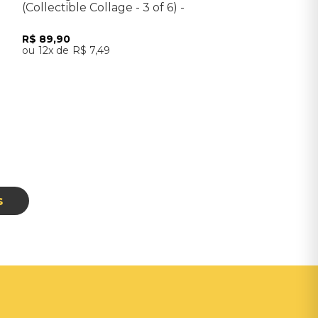
(Collectible Collage - 3 of 6) -
Importado
R$
89
,
90
12
R$
7
,
49
Adicionar ao Carrinho