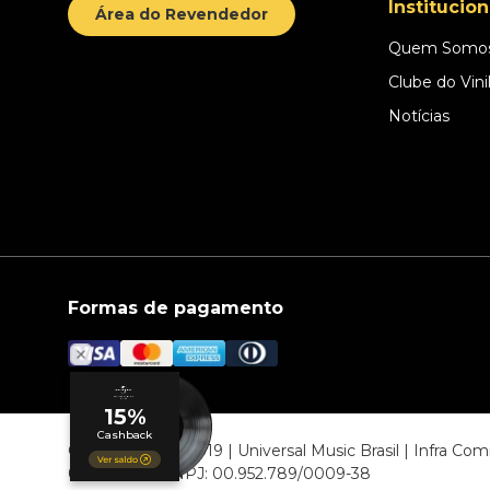
Institucion
Área do Revendedor
Quem Somo
Clube do Vini
Notícias
Formas de pagamento
© COPYRIGHT 2019 | Universal Music Brasil | Infra C
06807-000 CNPJ: 00.952.789/0009-38