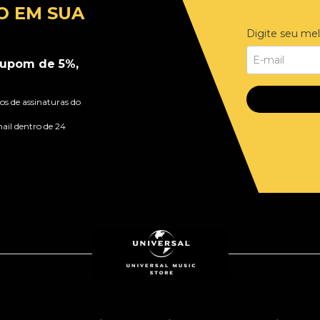
O EM SUA
Digite seu mel
upom de 5%,
s de assinaturas do
ail dentro de 24