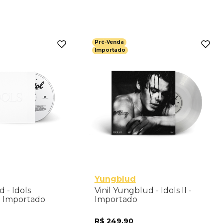
nar ao Carrinho
Adicionar ao Carrinho
Pré-Venda
Importado
Yungblud
 - Idols
Vinil Yungblud - Idols II -
- Importado
Importado
R$
249
,
90