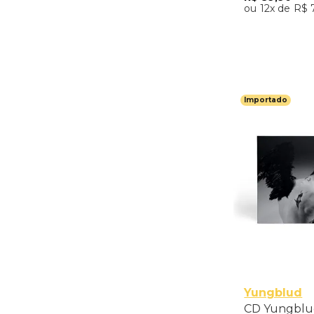
12
R$
Adicio
Importado
Yungblud
CD Yungblud