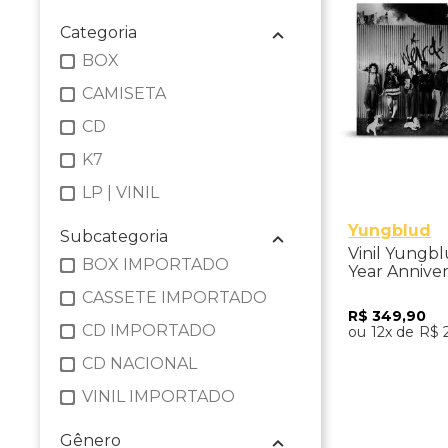
Categoria
BOX
CAMISETA
CD
K7
LP | VINIL
Yungblud
Subcategoria
Vinil Yungbl
BOX IMPORTADO
Year Annive
CASSETE IMPORTADO
R$
349
,
90
CD IMPORTADO
12
R$
CD NACIONAL
Adicio
VINIL IMPORTADO
Gênero