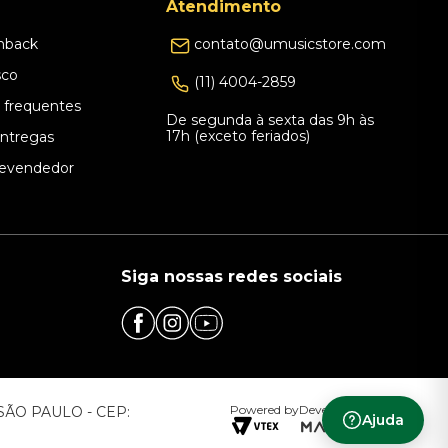
Atendimento
hback
contato@umusicstore.com
sco
(11) 4004-2859
 frequentes
De segunda à sexta das 9h às
17h (exceto feriados)
Entregas
evendedor
Siga nossas redes sociais
Powered by
Developed by
– SÃO PAULO - CEP:
Ajuda