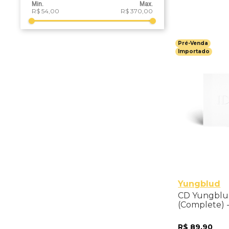
Adicio
R$ 54,00
R$ 370,00
Pré-Venda
Importado
Yungblud
CD Yungblud
(Complete) 
R$
89
,
90