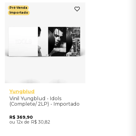
Pré-Venda
Importado
Yungblud
Vinil Yungblud - Idols
(Complete/ 2LP) - Importado
R$
369
,
90
12
R$
30
,
82