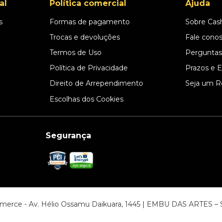
al
Política comercial
Ajuda
s
Formas de pagamento
Sobre Cas
l
Trocas e devoluções
Fale cono
Termos de Uso
Perguntas
Política de Privacidade
Prazos e 
Direito de Arrependimento
Seja um R
Escolhas dos Cookies
Segurança
ommerce - Av. Hélio Ossamu Daikuara, 1445 | EMBU DAS ARTES 