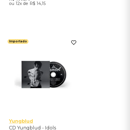
12
R$
14
,
15
Adicionar ao Carrinho
Importado
Yungblud
CD Yungblud - Idols