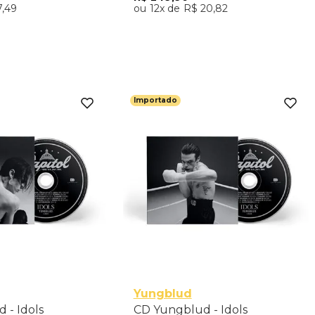
7
,
49
12
R$
20
,
82
nar ao Carrinho
Adicionar ao Carrinho
Importado
Yungblud
 - Idols
CD Yungblud - Idols