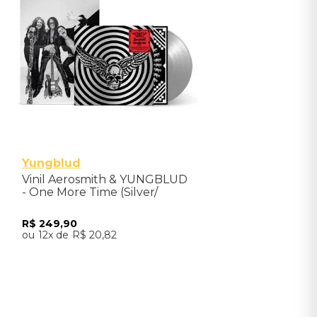
Yungblud
Vinil Aerosmith & YUNGBLUD
- One More Time (Silver/
Yungblud Store Exclusive) -
Importado
R$
249
,
90
12
R$
20
,
82
Adicionar ao Carrinho