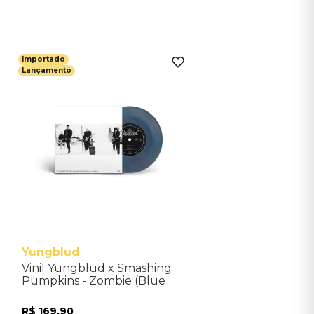
Adicionar ao Carrinho
Importado
Lançamento
Yungblud
Vinil Yungblud x Smashing
Pumpkins - Zombie (Blue
Marble 7") - Importado
R$
169
,
90