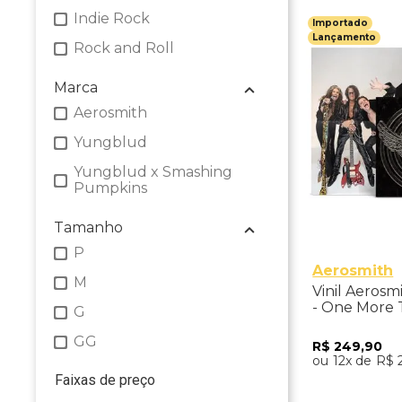
Indie Rock
Importado
Lançamento
Rock and Roll
Marca
Aerosmith
Yungblud
Yungblud x Smashing
Pumpkins
Tamanho
P
Aerosmith
M
Vinil Aeros
- One More 
G
Aerosmith St
Importado
GG
R$
249
,
90
12
R$
Faixas de preço