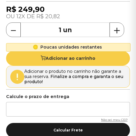
R$
249
,
90
12
R$
20
,
82
－
＋
Poucas unidades restantes
Adicionar ao carrinho
Adicionar o produto no carrinho não garante a
sua reserva.
Finalize a compra e garanta o seu
produto!
Não sei meu CEP