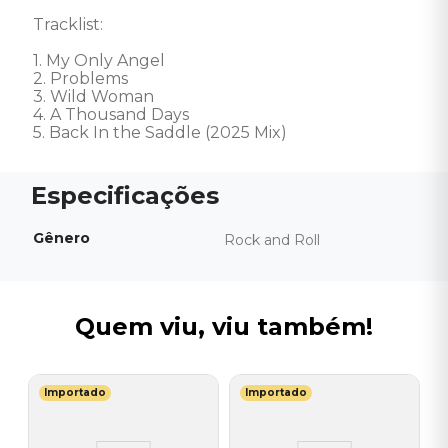
Tracklist:

1. My Only Angel 

2. Problems 

3. Wild Woman 

4. A Thousand Days 

5. Back In the Saddle (2025 Mix)
Gênero
Rock and Roll
Quem viu, viu também!
Importado
Importado
S
a
V