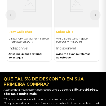
S
I
I
A
a
Rory Gallagher
Spice Girls
VINIL Rory Gallagher - Tattoo
VINIL Spice Girls - Spice
(Remastered 2011) -
(Colour Vinyl 2019) -
Importado
Importado
Indisponível
Indisponível
Avise-me quando retornar
Avise-me quando retornar
ao estoque
ao estoque
QUE TAL 5% DE DESCONTO EM SUA
PRIMEIRA COMPRA?
Assinando a newsletter você recebe um
cupom de 5%, novidades,
ofertas e muito mais!
*Desconto não acumulativo com outras promoções.
O cupom de desconto estará na caixa de entrada do seu email dentro de