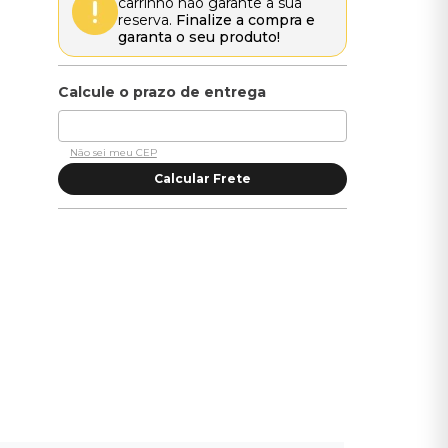
carrinho não garante a sua
reserva.
Finalize a compra e
garanta o seu produto!
Não sei meu CEP