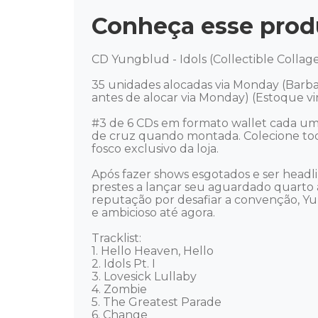
Conheça esse prod
CD Yungblud - Idols (Collectible Collage 
35 unidades alocadas via Monday (Barba
antes de alocar via Monday) (Estoque vir
#3 de 6 CDs em formato wallet cada u
de cruz quando montada. Colecione tod
fosco exclusivo da loja. 

Após fazer shows esgotados e ser headli
prestes a lançar seu aguardado quarto 
reputação por desafiar a convenção, Y
e ambicioso até agora. 

Tracklist: 

1. Hello Heaven, Hello 

2. Idols Pt. I 

3. Lovesick Lullaby 

4. Zombie 

5. The Greatest Parade 

6. Change 
