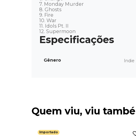
7. Monday Murder 

8. Ghosts 

9. Fire 

10. War 

11. Idols Pt. II 

12. Supermoon
Gênero
Indie
Quem viu, viu tamb
Importado