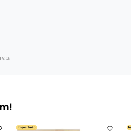
 Rock
ém!
Importado
I