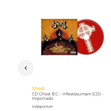
do
Ghost
CD Ghost B.C. - Infestissumam (CD) -
Importado
Indisponível