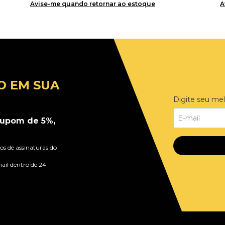
Avise-me quando retornar ao estoque
A
O EM SUA
Digite seu mel
upom de 5%,
s de assinaturas do
ail dentro de 24