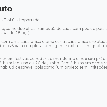
uto
- 3 of 6) - Importado

ra, como dito oficializamos 30 de cada com pedido para 
tual de 28 pçs)

m com uma capa única e uma contracapa única projeta
os os 6 para completar a imagem e exiba-os em qualqu
ner em festivais ao redor do mundo, incluindo seu própri
álbum Idols no dia 20 de junho. Com álbuns em primeiro
ungblud descreve Idols como “um projeto sem limitações