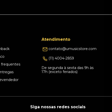
Atendimento
hback
contato@umusicstore.com
sco
(11) 4004-2859
 frequentes
De segunda à sexta das 9h às
17h (exceto feriados)
Entregas
evendedor
Siga nossas redes sociais