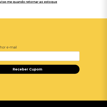
vise-me quando retornar ao estoque
hor e-mail
Receber Cupom