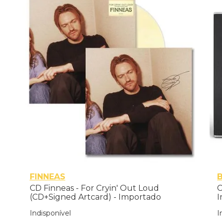
FINNEAS
CD Finneas - For Cryin' Out Loud
C
(CD+Signed Artcard) - Importado
I
Indisponível
I