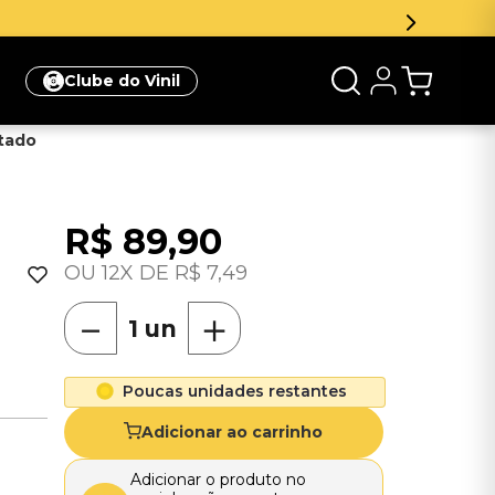
Clube do Vinil
rtado
R$
89
,
90
12
R$
7
,
49
－
＋
Poucas unidades restantes
Adicionar ao carrinho
Adicionar o produto no