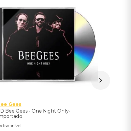
Ringo St
CD Ringo 
Importad
Indisponíve
Avise-me qu
Bee Gees
D Bee Gees - One Night Only-
mportado
ndisponível