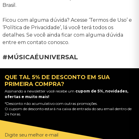
Brasil.
Ficou com alguma dúvida? Acesse ‘Termos de Uso’ e
‘Política de Privacidade’, lá você terá todos os
detalhes. Se você ainda ficar com alguma dúvida
entre em contato conosco.
#MÚSICAÉUNIVERSAL
QUE TAL 5% DE DESCONTO EM SUA
PRIMEIRA COMPRA?
Assinando a newsletter você recebe um
cupom de 5%, novidades,
ofertas e muito mais!
*Desconto não acumulativo com outras promoções.
O cupom de desconto estará na caixa de entrada do seu email dentro de
24 horas.
Digite seu melhor e-mail