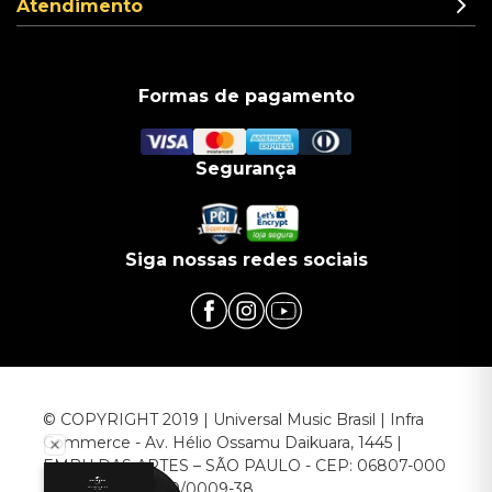
Atendimento
Formas de pagamento
Segurança
Siga nossas redes sociais
© COPYRIGHT 2019 | Universal Music Brasil | Infra
Commerce - Av. Hélio Ossamu Daikuara, 1445 |
EMBU DAS ARTES – SÃO PAULO - CEP: 06807-000
CNPJ: 00.952.789/0009-38