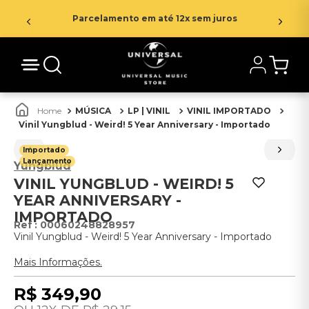
Parcelamento em até 12x sem juros
MÚSICA
LP | VINIL
VINIL IMPORTADO
Vinil Yungblud - Weird! 5 Year Anniversary - Importado
Importado
Lançamento
Yungblud
VINIL YUNGBLUD - WEIRD! 5
YEAR ANNIVERSARY -
IMPORTADO
:
00060248828957
Vinil Yungblud - Weird! 5 Year Anniversary - Importado
Mais Informações.
R$
349
,
90