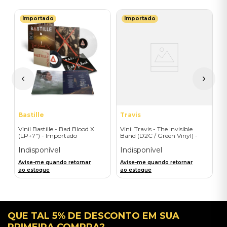
Importado
Importado
T
V
ry
P
M
I
A
a
Bastille
Travis
Vinil Bastille - Bad Blood X
Vinil Travis - The Invisible
(LP+7") - Importado
Band (D2C / Green Vinyl) -
Importado
Indisponível
Indisponível
Avise-me quando retornar
Avise-me quando retornar
ao estoque
ao estoque
QUE TAL 5% DE DESCONTO EM SUA