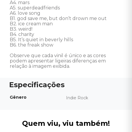
A4. mars 

A5. superdeadfriends 

A6. love song 

B1. god save me, but don’t drown me out 

B2. ice cream man 

B3. weird! 

B4. charity 

B5. It’s quiet in beverly hills 

B6. the freak show

Observe que cada vinil é único e as cores 
podem apresentar ligeiras diferenças em 
relação à imagem exibida.
Gênero
Indie Rock
Quem viu, viu também!