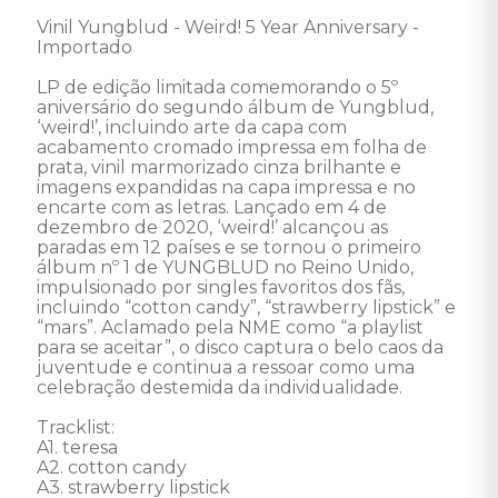
Vinil Yungblud - Weird! 5 Year Anniversary - 
Importado 

LP de edição limitada comemorando o 5º 
aniversário do segundo álbum de Yungblud, 
‘weird!’, incluindo arte da capa com 
acabamento cromado impressa em folha de 
prata, vinil marmorizado cinza brilhante e 
imagens expandidas na capa impressa e no 
encarte com as letras. Lançado em 4 de 
dezembro de 2020, ‘weird!’ alcançou as 
paradas em 12 países e se tornou o primeiro 
álbum nº 1 de YUNGBLUD no Reino Unido, 
impulsionado por singles favoritos dos fãs, 
incluindo “cotton candy”, “strawberry lipstick” e 
“mars”. Aclamado pela NME como “a playlist 
para se aceitar”, o disco captura o belo caos da 
juventude e continua a ressoar como uma 
celebração destemida da individualidade.

Tracklist: 

A1. teresa 

A2. cotton candy 

A3. strawberry lipstick 
