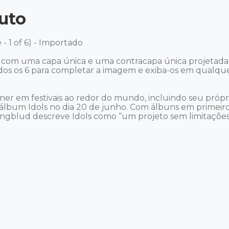
uto
 1 of 6) - Importado 

m com uma capa única e uma contracapa única projetad
os os 6 para completar a imagem e exiba-os em qualqu
ner em festivais ao redor do mundo, incluindo seu própri
álbum Idols no dia 20 de junho. Com álbuns em primeiro
ungblud descreve Idols como “um projeto sem limitações