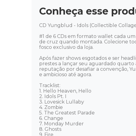
Conheça esse prod
CD Yungblud - Idols (Collectible Collage -
#1 de 6 CDs em formato wallet cada u
de cruz quando montada. Colecione tod
fosco exclusivo da loja.  

Após fazer shows esgotados e ser headli
prestes a lançar seu aguardado quarto 
reputação por desafiar a convenção, Y
e ambicioso até agora. 

Tracklist: 

1. Hello Heaven, Hello 

2. Idols Pt. I 

3. Lovesick Lullaby 

4. Zombie 

5. The Greatest Parade 

6. Change 

7. Monday Murder 

8. Ghosts 

9. Fire 
