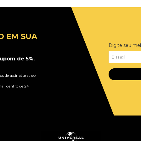
O EM SUA
Digite seu mel
upom de 5%,
s de assinaturas do
ail dentro de 24