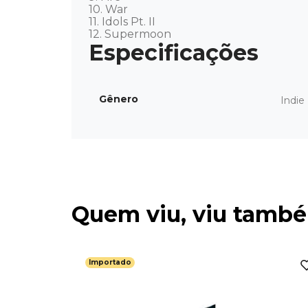
10. War 

11. Idols Pt. II 

12. Supermoon
Gênero
Indie
Quem viu, viu tamb
Importado
. At The