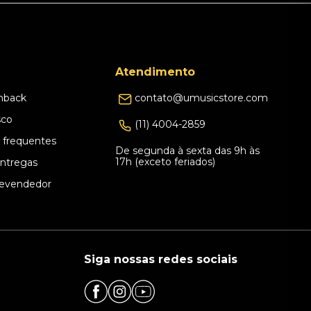
Atendimento
hback
contato@umusicstore.com
sco
(11) 4004-2859
 frequentes
De segunda à sexta das 9h às
17h (exceto feriados)
Entregas
evendedor
Siga nossas redes sociais