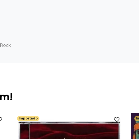
 Rock
ém!
Importado
I