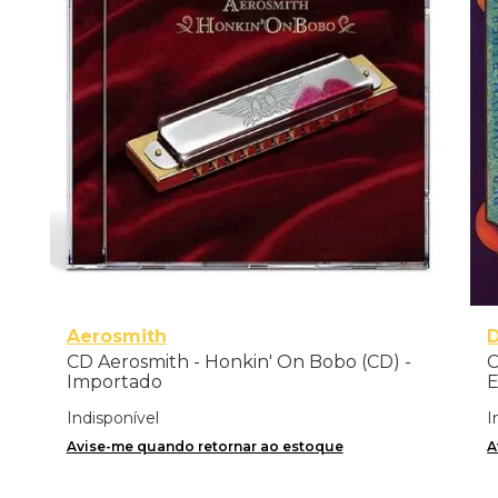
Aerosmith
D
CD Aerosmith - Honkin' On Bobo (CD) -
C
Importado
E
Indisponível
I
Avise-me quando retornar ao estoque
A