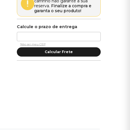
carrinho não garante a sua
reserva.
Finalize a compra e
garanta o seu produto!
Não sei meu CEP