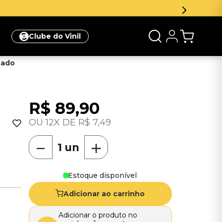
Clube do Vinil
rtado
R$
89
,
90
12
R$
7
,
49
－
＋
Estoque disponível
Adicionar ao carrinho
Adicionar o produto no