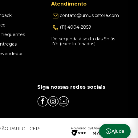
Atendimento
hback
contato@umusicstore.com
sco
(11) 4004-2859
 frequentes
De segunda à sexta das 9h às
17h (exceto feriados)
Entregas
evendedor
Siga nossas redes sociais
Powered by
Developed by
– SÃO PAULO - CEP:
Ajuda