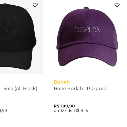
Único
Único
Budah
- Solo (All Black)
Boné Budah - Púrpura
R$
109
,
90
9
,
99
12
R$
9
,
15
nar ao Carrinho
Adicionar ao Carrinho