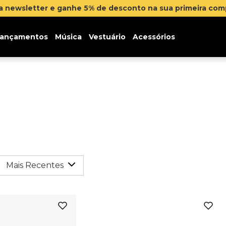
na newsletter e ganhe 5% de desconto na sua primeira co
ançamentos
Música
Vestuário
Acessórios
Mais Recentes