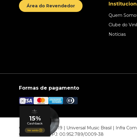
Institucion
Área do Revendedor
Quem Somo
Clube do Vini
Notícias
Formas de pagamento
© COPYRIGHT 2019 | Universal Music Brasil | Infra C
06807-000 CNPJ: 00.952.789/0009-38