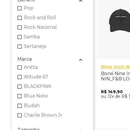
Pop
Rock and Roll
Rock Nacional
Samba
Sertanejo
Marca
Nine Inch N
Anitta
Boné Nine In
Atitude 67
NIN_F&B L
BLACKPINK
R$
149
,
90
Blue Note
12
R$
Budah
Adicio
Charlie Brown Jr
Guns N' Roses
Tamanho