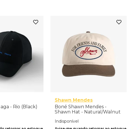
Shawn Mendes
ga - Rio (Black)
Boné Shawn Mendes -
Shawn Hat - Natural/Walnut
Indisponível
o retornar ao estoque
Avise-me quando retornar ao estoque