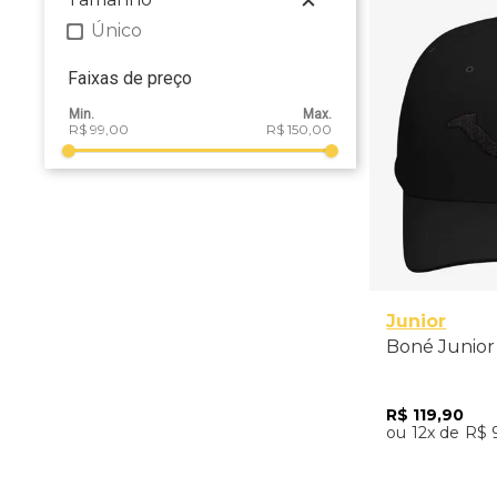
Imagine Dragons
Único
Junior
Faixas de preço
Justin Bieber
Lady Gaga
R$ 99,00
R$ 150,00
Lauana Prado
Nine Inch Nails
RBD
Sam Smith
Sandy e Junior
Junior
Shawn Mendes
Boné Junior 
Suricato
R$
119
,
90
The Rolling Stones
12
R$
Various Artists
Virgin Music
Adicio