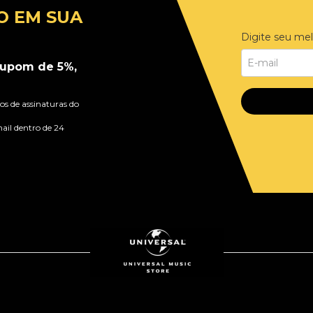
O EM SUA
Digite seu mel
upom de 5%,
s de assinaturas do
ail dentro de 24