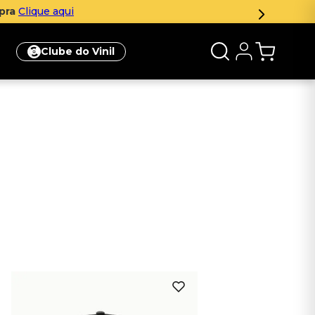
mpra
Clique aqui
Clube do Vinil