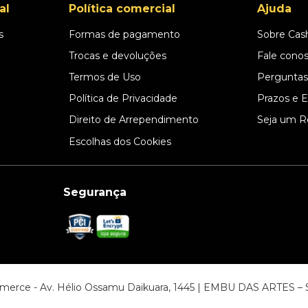
al
Política comercial
Ajuda
s
Formas de pagamento
Sobre Cas
l
Trocas e devoluções
Fale cono
Termos de Uso
Perguntas
Política de Privacidade
Prazos e 
Direito de Arrependimento
Seja um R
Escolhas dos Cookies
Segurança
ommerce - Av. Hélio Ossamu Daikuara, 1445 | EMBU DAS ARTES 