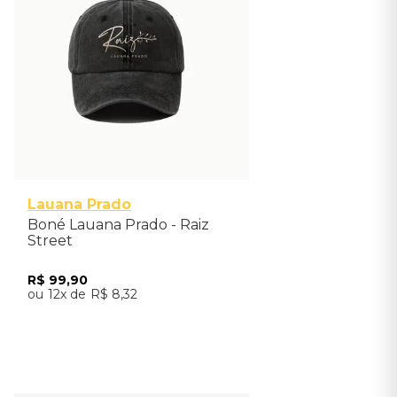
Único
Lauana Prado
Boné Lauana Prado - Raiz
Street
R$
99
,
90
12
R$
8
,
32
Adicionar ao Carrinho