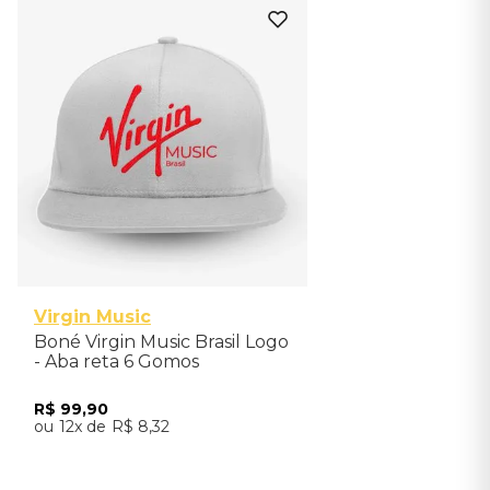
Único
Virgin Music
Boné Virgin Music Brasil Logo
- Aba reta 6 Gomos
R$
99
,
90
12
R$
8
,
32
Adicionar ao Carrinho