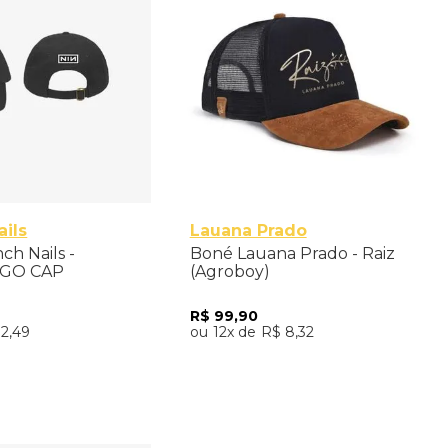
Único
ails
Lauana Prado
ch Nails -
Boné Lauana Prado - Raiz
OGO CAP
(Agroboy)
R$
99
,
90
12
,
49
12
R$
8
,
32
nar ao Carrinho
Adicionar ao Carrinho