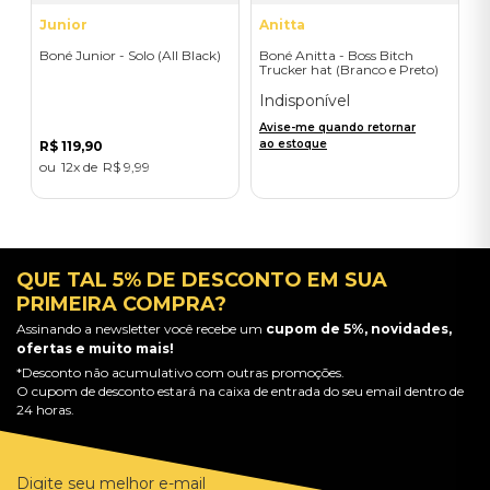
Junior
Anitta
Boné Junior - Solo (All Black)
Boné Anitta - Boss Bitch
Trucker hat (Branco e Preto)
Indisponível
Avise-me quando retornar
ao estoque
R$
119
,
90
12
R$
9
,
99
QUE TAL 5% DE DESCONTO EM SUA
PRIMEIRA COMPRA?
Assinando a newsletter você recebe um
cupom de 5%, novidades,
ofertas e muito mais!
*Desconto não acumulativo com outras promoções.
O cupom de desconto estará na caixa de entrada do seu email dentro de
24 horas.
Digite seu melhor e-mail