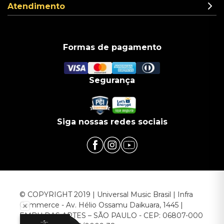
Atendimento
Formas de pagamento
Segurança
Siga nossas redes sociais
© COPYRIGHT 2019 | Universal Music Brasil | Infra
Commerce - Av. Hélio Ossamu Daikuara, 1445 |
EMBU DAS ARTES – SÃO PAULO - CEP: 06807-000