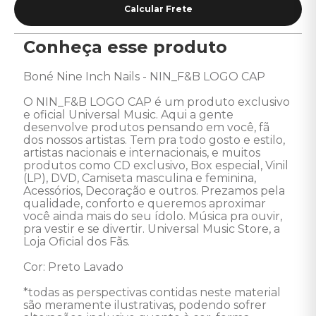
Conheça esse produto
Boné Nine Inch Nails - NIN_F&B LOGO CAP 

O NIN_F&B LOGO CAP é um produto exclusivo 
e oficial Universal Music. Aqui a gente 
desenvolve produtos pensando em você, fã 
dos nossos artistas. Tem pra todo gosto e estilo, 
artistas nacionais e internacionais, e muitos 
produtos como CD exclusivo, Box especial, Vinil 
(LP), DVD, Camiseta masculina e feminina, 
Acessórios, Decoração e outros. Prezamos pela 
qualidade, conforto e queremos aproximar 
você ainda mais do seu ídolo. Música pra ouvir, 
pra vestir e se divertir. Universal Music Store, a 
Loja Oficial dos Fãs.

Cor: Preto Lavado

*todas as perspectivas contidas neste material 
são meramente ilustrativas, podendo sofrer 