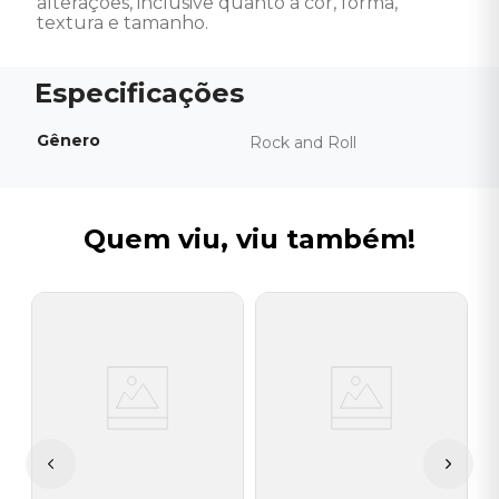
alterações, inclusive quanto à cor, forma, 
textura e tamanho.
Gênero
Rock and Roll
Quem viu, viu também!
B
B
H
I
A
a