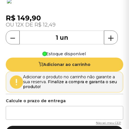
R$
149
,
90
12
R$
12
,
49
－
＋
Estoque disponível
Adicionar ao carrinho
Adicionar o produto no carrinho não garante a
sua reserva.
Finalize a compra e garanta o seu
produto!
Não sei meu CEP