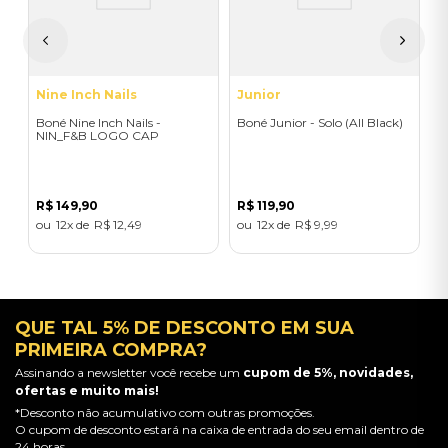
R
Nine Inch Nails
Junior
Boné Nine Inch Nails -
Boné Junior - Solo (All Black)
NIN_F&B LOGO CAP
R$
149
,
90
R$
119
,
90
12
R$
12
,
49
12
R$
9
,
99
QUE TAL 5% DE DESCONTO EM SUA
PRIMEIRA COMPRA?
Assinando a newsletter você recebe um
cupom de 5%, novidades,
ofertas e muito mais!
*Desconto não acumulativo com outras promoções.
O cupom de desconto estará na caixa de entrada do seu email dentro de
24 horas.