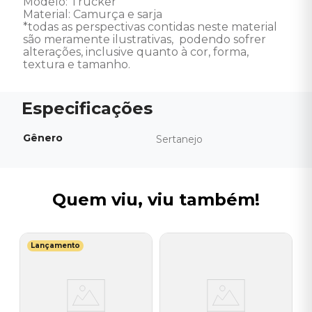
Modelo: Trucker 

Material: Camurça e sarja 

*todas as perspectivas contidas neste material 
são meramente ilustrativas,  podendo sofrer 
alterações, inclusive quanto à cor, forma, 
textura e tamanho.
Gênero
Sertanejo
Quem viu, viu também!
Lançamento
V
B
-