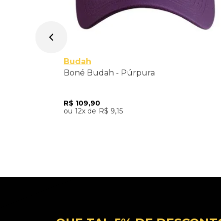
Único
Budah
Boné Budah - Púrpura
R$
109
,
90
12
R$
9
,
15
Adicionar ao Carrinho