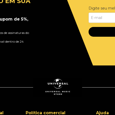
O EM SUA
Digite seu mel
upom de 5%,
s de assinaturas do
ail dentro de 24
al
Política comercial
Ajuda