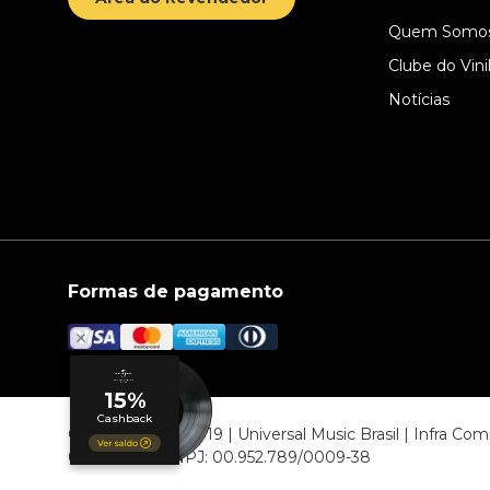
Quem Somo
Clube do Vini
Notícias
Formas de pagamento
© COPYRIGHT 2019 | Universal Music Brasil | Infra C
06807-000 CNPJ: 00.952.789/0009-38