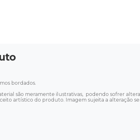
uto
smos bordados.

terial são meramente ilustrativas,  podendo sofrer altera
to artístico do produto. Imagem sujeita a alteração sem