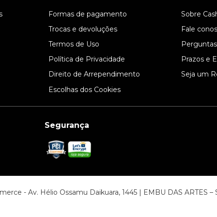
s
Formas de pagamento
Sobre Cas
l
Trocas e devoluções
Fale cono
Termos de Uso
Perguntas
Política de Privacidade
Prazos e 
Direito de Arrependimento
Seja um R
Escolhas dos Cookies
Segurança
ommerce - Av. Hélio Ossamu Daikuara, 1445 | EMBU DAS ARTES 