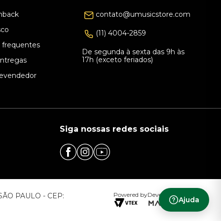
hback
contato@umusicstore.com
sco
(11) 4004-2859
 frequentes
De segunda à sexta das 9h às
17h (exceto feriados)
Entregas
evendedor
Siga nossas redes sociais
Powered by
Developed by
– SÃO PAULO - CEP:
Ajuda