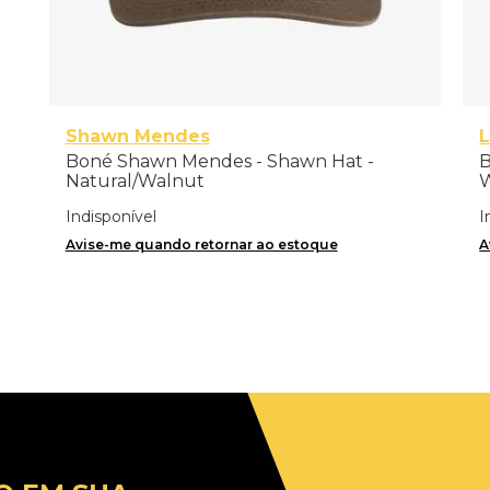
Shawn Mendes
Boné Shawn Mendes - Shawn Hat -
B
Natural/Walnut
W
Indisponível
I
Avise-me quando retornar ao estoque
A