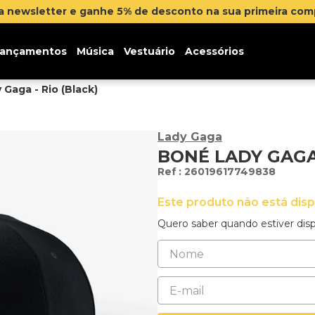
na newsletter e ganhe 5% de desconto na sua primeira co
ançamentos
Música
Vestuário
Acessórios
Gaga - Rio (Black)
Lady Gaga
BONÉ LADY GAGA 
:
26019617749838
Este produto não está dis
Quero saber quando estiver disp