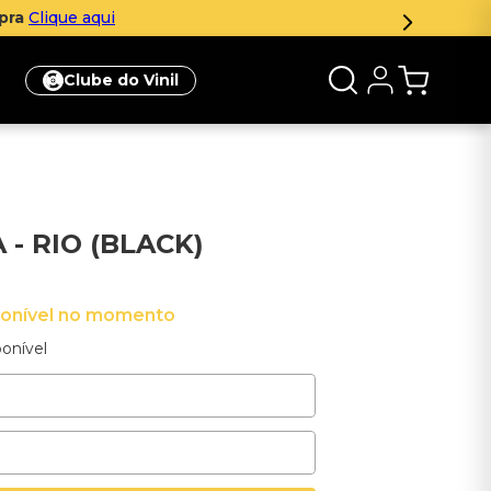
mpra
Clique aqui
Clube do Vinil
- RIO (BLACK)
ponível no momento
onível