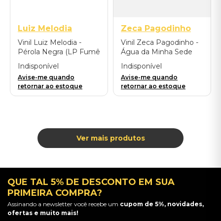
Luiz Melodia
Zeca Pagodinho
Vinil Luiz Melodia -
Vinil Zeca Pagodinho -
Pérola Negra (LP Fumê
Água da Minha Sede
Translúcido)
(2LP Azul)
Indisponível
Indisponível
Avise-me quando
Avise-me quando
retornar ao estoque
retornar ao estoque
QUE TAL 5% DE DESCONTO EM SUA
PRIMEIRA COMPRA?
Assinando a newsletter você recebe um
cupom de 5%, novidades,
ofertas e muito mais!