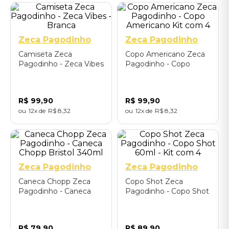
P
M
G
GG
Único
Zeca Pagodinho
Zeca Pagodinho
Camiseta Zeca
Copo Americano Zeca
Pagodinho - Zeca Vibes
Pagodinho - Copo
- Branca
Americano Kit com 4
R$
99
,
90
R$
99
,
90
12
R$
8
,
32
12
R$
8
,
32
340ml
Zeca Pagodinho
Zeca Pagodinho
Caneca Chopp Zeca
Copo Shot Zeca
Pagodinho - Caneca
Pagodinho - Copo Shot
Chopp Bristol 340ml
60ml - Kit com 4
R$
79
,
90
R$
89
,
90