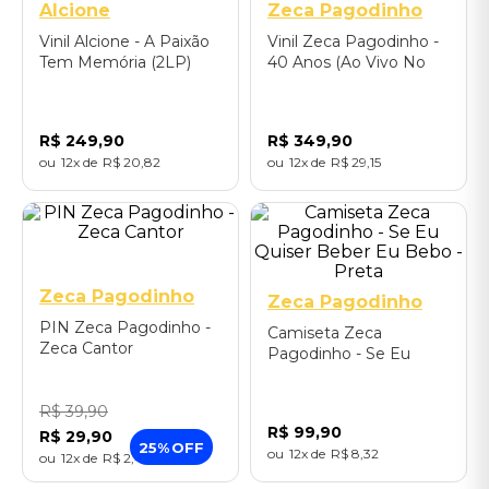
Alcione
Zeca Pagodinho
Vinil Alcione - A Paixão
Vinil Zeca Pagodinho -
Tem Memória (2LP)
40 Anos (Ao Vivo No
Rio de Janeiro 2024 /
2LP Laranja e Azul)
R$
249
,
90
R$
349
,
90
12
R$
20
,
82
12
R$
29
,
15
P
M
G
GG
Zeca Pagodinho
Zeca Pagodinho
PIN Zeca Pagodinho -
Camiseta Zeca
Zeca Cantor
Pagodinho - Se Eu
Quiser Beber Eu Bebo -
Preta
R$
39
,
90
R$
99
,
90
R$
29
,
90
25%
OFF
12
R$
8
,
32
12
R$
2
,
49