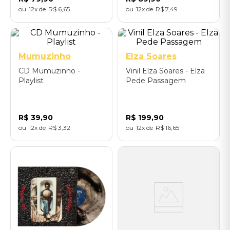
12
R$
6
,
65
12
R$
7
,
49
Mumuzinho
Elza Soares
CD Mumuzinho -
Vinil Elza Soares - Elza
Playlist
Pede Passagem
R$
39
,
90
R$
199
,
90
12
R$
3
,
32
12
R$
16
,
65