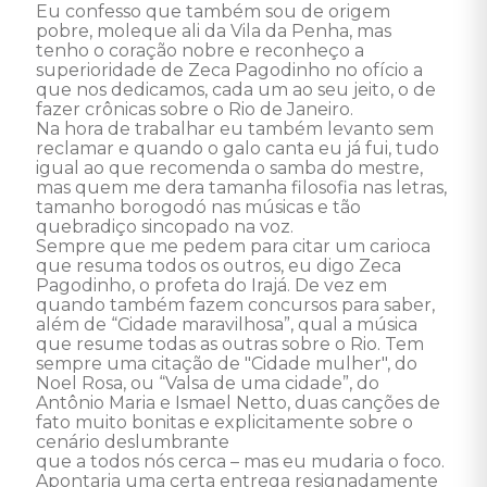
Eu confesso que também sou de origem 
pobre, moleque ali da Vila da Penha, mas 
tenho o coração nobre e reconheço a 
superioridade de Zeca Pagodinho no ofício a 
que nos dedicamos, cada um ao seu jeito, o de 
fazer crônicas sobre o Rio de Janeiro. 

Na hora de trabalhar eu também levanto sem 
reclamar e quando o galo canta eu já fui, tudo 
igual ao que recomenda o samba do mestre, 
mas quem me dera tamanha filosofia nas letras, 
tamanho borogodó nas músicas e tão 
quebradiço sincopado na voz. 

Sempre que me pedem para citar um carioca 
que resuma todos os outros, eu digo Zeca 
Pagodinho, o profeta do Irajá. De vez em 
quando também fazem concursos para saber, 
além de “Cidade maravilhosa”, qual a música 
que resume todas as outras sobre o Rio. Tem 
sempre uma citação de "Cidade mulher", do

Noel Rosa, ou “Valsa de uma cidade”, do 
Antônio Maria e Ismael Netto, duas canções de 
fato muito bonitas e explicitamente sobre o 
cenário deslumbrante

que a todos nós cerca – mas eu mudaria o foco. 

Apontaria uma certa entrega resignadamente 