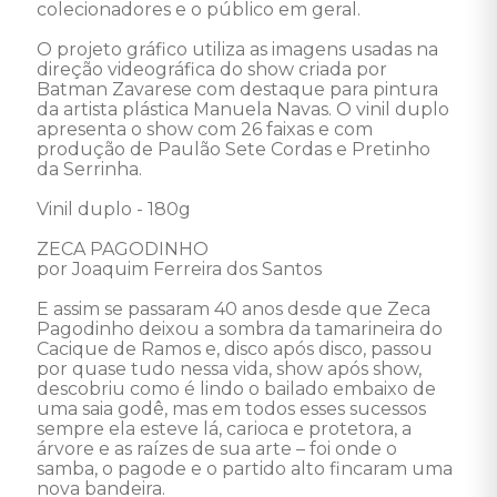
colecionadores e o público em geral. 

O projeto gráfico utiliza as imagens usadas na 
direção videográfica do show criada por 
Batman Zavarese com destaque para pintura 
da artista plástica Manuela Navas. O vinil duplo 
apresenta o show com 26 faixas e com 
produção de Paulão Sete Cordas e Pretinho 
da Serrinha. 

Vinil duplo - 180g 

ZECA PAGODINHO

por Joaquim Ferreira dos Santos

E assim se passaram 40 anos desde que Zeca 
Pagodinho deixou a sombra da tamarineira do 
Cacique de Ramos e, disco após disco, passou 
por quase tudo nessa vida, show após show, 
descobriu como é lindo o bailado embaixo de 
uma saia godê, mas em todos esses sucessos 
sempre ela esteve lá, carioca e protetora, a 
árvore e as raízes de sua arte – foi onde o 
samba, o pagode e o partido alto fincaram uma 
nova bandeira. 
