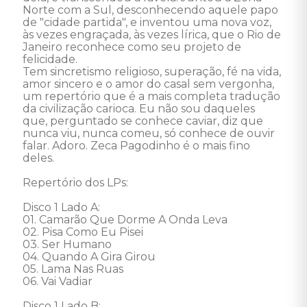
Norte com a Sul, desconhecendo aquele papo 
de "cidade partida", e inventou uma nova voz, 
às vezes engraçada, às vezes lírica, que o Rio de 
Janeiro reconhece como seu projeto de 
felicidade. 

Tem sincretismo religioso, superação, fé na vida, 
amor sincero e o amor do casal sem vergonha, 
um repertório que é a mais completa tradução 
da civilização carioca. Eu não sou daqueles 
que, perguntado se conhece caviar, diz que 
nunca viu, nunca comeu, só conhece de ouvir 
falar. Adoro. Zeca Pagodinho é o mais fino 
deles. 

Repertório dos LPs: 

Disco 1 Lado A: 

01. Camarão Que Dorme A Onda Leva 

02. Pisa Como Eu Pisei 

03. Ser Humano 

04. Quando A Gira Girou 

05. Lama Nas Ruas 

06. Vai Vadiar 

Disco 1 Lado B: 
