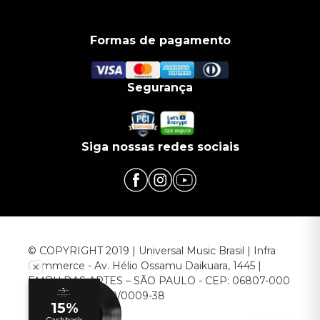
Formas de pagamento
Segurança
Siga nossas redes sociais
© COPYRIGHT 2019 | Universal Music Brasil | Infra
Commerce - Av. Hélio Ossamu Daikuara, 1445 |
EMBU DAS ARTES – SÃO PAULO - CEP: 06807-000
CNPJ: 00.952.789/0009-38