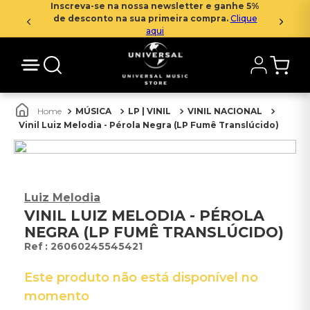
Inscreva-se na nossa newsletter e ganhe 5%
de desconto na sua primeira compra.
Clique
aqui
MÚSICA
LP | VINIL
VINIL NACIONAL
Vinil Luiz Melodia - Pérola Negra (LP Fumê Translúcido)
Luiz Melodia
VINIL LUIZ MELODIA - PÉROLA
NEGRA (LP FUMÊ TRANSLÚCIDO)
:
26060245545421
Este produto não está disponível no
momento