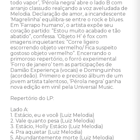
todo vapor’, ‘Pérola negra’ abre o lado B com 
arranjo classudo realçando a voz aveludada de 
Melodia. Declaração de amor, a incandescente 
‘Magrelinha’ equilibra-se entre o rock e blues. 
Em ‘Farrapo humano’, o artista expõe seu 
coração partido: “Estou muito acabado e tão 
abatido”, confessa. ‘Objeto H’ é fox com 
imagens inquietantes: “Corre ligeiro 
escorrendo objeto vermelho/ Fica suspeito 
gostoso objeto vermelho”. Encerrando o 
primoroso repertório, o forró experimental 
‘Forro de janeiro’ tem as participações de 
Damião Experiença (vocais) e Dominguinhos 
(acordeão). Primeiro e precioso álbum de um 
jovem artista talentoso, ‘Pérola negra’ ganha 
nova edição em vinil pela Universal Music. 

Repertório do LP: 

Lado A: 

1. Estácio, eu e você (Luiz Melodia) 

2. Vale quanto pesa (Luiz Melodia) 

3. Estácio, Holly Estácio (Luiz Melodia) 

4. Pra aquietar (Luiz Melodia) 

5. Abundantemente morte (Luiz Melodia) 
