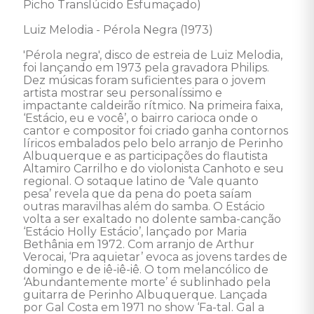
Picho Translúcido Esfumaçado) 

Luiz Melodia - Pérola Negra (1973) 

'Pérola negra', disco de estreia de Luiz Melodia, 
foi lançando em 1973 pela gravadora Philips. 
Dez músicas foram suficientes para o jovem 
artista mostrar seu personalíssimo e 
impactante caldeirão rítmico. Na primeira faixa, 
‘Estácio, eu e você’, o bairro carioca onde o 
cantor e compositor foi criado ganha contornos 
líricos embalados pelo belo arranjo de Perinho 
Albuquerque e as participações do flautista 
Altamiro Carrilho e do violonista Canhoto e seu 
regional. O sotaque latino de ‘Vale quanto 
pesa’ revela que da pena do poeta saíam 
outras maravilhas além do samba. O Estácio 
volta a ser exaltado no dolente samba-canção 
‘Estácio Holly Estácio’, lançado por Maria 
Bethânia em 1972. Com arranjo de Arthur 
Verocai, ‘Pra aquietar’ evoca as jovens tardes de 
domingo e de iê-iê-iê. O tom melancólico de 
‘Abundantemente morte’ é sublinhado pela 
guitarra de Perinho Albuquerque. Lançada 
por Gal Costa em 1971 no show ‘Fa-tal. Gal a 