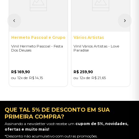
R
Hermeto Pascoal e Grupo
Vários Artistas
Vinil Hermeto Pascoal - Festa
Vinil Vários Artistas - Love
Dos Deuses
Paradise
R$
169
,
90
R$
259
,
90
12
R$
14
,
15
12
R$
21
,
65
QUE TAL 5% DE DESCONTO EM SUA
PRIMEIRA COMPRA?
Assinando a newsletter você recebe um
cupom de 5%, novidades,
ofertas e muito mais!
*Desconto não acumulativo com outras promoções.