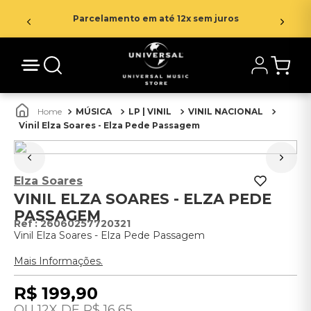
Parcelamento em até 12x sem juros
MÚSICA
LP | VINIL
VINIL NACIONAL
Vinil Elza Soares - Elza Pede Passagem
Elza Soares
VINIL ELZA SOARES - ELZA PEDE
PASSAGEM
:
26060257720321
Vinil Elza Soares - Elza Pede Passagem
Mais Informações.
R$
199
,
90
12
R$
16
,
65