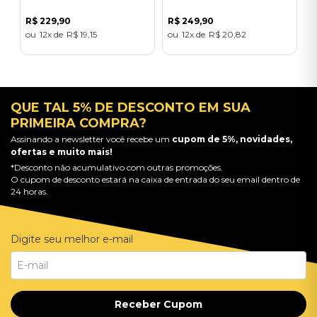
R$
229
,
90
R$
249
,
90
12
R$
19
,
15
12
R$
20
,
82
QUE TAL 5% DE DESCONTO EM SUA
PRIMEIRA COMPRA?
Assinando a newsletter você recebe um
cupom de 5%, novidades,
ofertas e muito mais!
*Desconto não acumulativo com outras promoções.
O cupom de desconto estará na caixa de entrada do seu email dentro de
24 horas.
Digite seu melhor e-mail
Receber Cupom