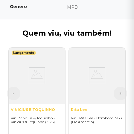
Gênero
MPB
Quem viu, viu também!
Lançamento
G
na
V
C
I
A
a
VINICIUS E TOQUINHO
Rita Lee
Vinil Vinicius & Toquinho -
Vinil Rita Lee - Bombom 1983
Vinicius & Toquinho (1975)
(LP Amarelo)