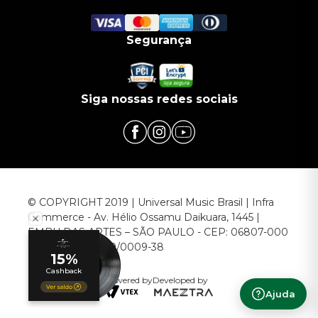
Segurança
Siga nossas redes sociais
© COPYRIGHT 2019 | Universal Music Brasil | Infra
Commerce - Av. Hélio Ossamu Daikuara, 1445 |
EMBU DAS ARTES – SÃO PAULO - CEP: 06807-000
CNPJ: 00.952.789/0009-38
Powered by
Developed by
Ajuda