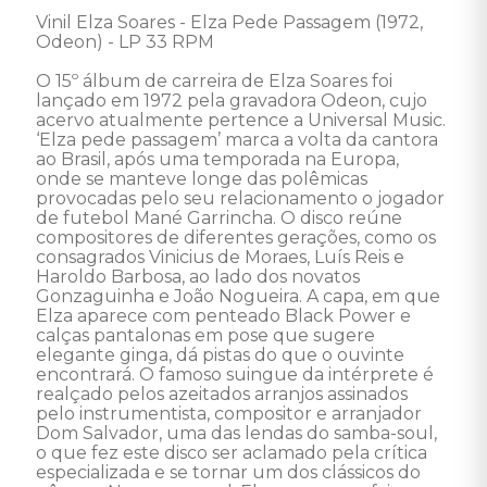
Vinil Elza Soares - Elza Pede Passagem (1972, 
Odeon) - LP 33 RPM  

O 15º álbum de carreira de Elza Soares foi 
lançado em 1972 pela gravadora Odeon, cujo 
acervo atualmente pertence a Universal Music. 
‘Elza pede passagem’ marca a volta da cantora 
ao Brasil, após uma temporada na Europa, 
onde se manteve longe das polêmicas 
provocadas pelo seu relacionamento o jogador 
de futebol Mané Garrincha. O disco reúne 
compositores de diferentes gerações, como os 
consagrados Vinicius de Moraes, Luís Reis e 
Haroldo Barbosa, ao lado dos novatos 
Gonzaguinha e João Nogueira. A capa, em que 
Elza aparece com penteado Black Power e 
calças pantalonas em pose que sugere 
elegante ginga, dá pistas do que o ouvinte 
encontrará. O famoso suingue da intérprete é 
realçado pelos azeitados arranjos assinados 
pelo instrumentista, compositor e arranjador 
Dom Salvador, uma das lendas do samba-soul, 
o que fez este disco ser aclamado pela crítica 
especializada e se tornar um dos clássicos do 