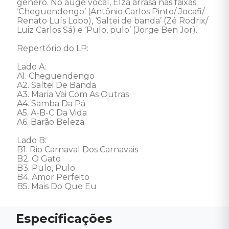
gênero. No auge vocal, Elza arrasa nas faixas 
‘Cheguendengo’ (Antônio Carlos Pinto/ Jocafi/ 
Renato Luís Lobo), ‘Saltei de banda’ (Zé Rodrix/ 
Luiz Carlos Sá) e ‘Pulo, pulo’ (Jorge Ben Jor). 

Repertório do LP: 

Lado A: 

A1. Cheguendengo 

A2. Saltei De Banda 

A3. Maria Vai Com As Outras 

A4. Samba Da Pá 

A5. A-B-C Da Vida 

A6. Barão Beleza 

Lado B: 

B1. Rio Carnaval Dos Carnavais 

B2. O Gato 

B3. Pulo, Pulo 

B4. Amor Perfeito 

B5. Mais Do Que Eu