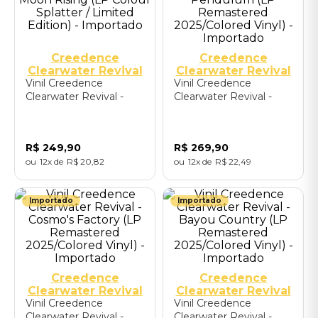
Creedence
Creedence
Clearwater Revival
Clearwater Revival
Vinil Creedence
Vinil Creedence
Clearwater Revival -
Clearwater Revival -
Bad Moon Rising (LP
Pendulum (LP
Colour Splatter /
Remastered
Limited Edition) -
2025/Colored Vinyl) -
R$
249
,
90
R$
269
,
90
Importado
Importado
12
R$
20
,
82
12
R$
22
,
49
Importado
Importado
Creedence
Creedence
Clearwater Revival
Clearwater Revival
Vinil Creedence
Vinil Creedence
Clearwater Revival -
Clearwater Revival -