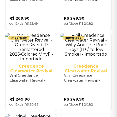
Cosmo's Factory (LP
Bayou Country (LP
Remastered
Remastered
2025/Colored Vinyl) -
2025/Colored Vinyl) -
R$
269
,
90
R$
249
,
90
Importado
Importado
12
R$
22
,
49
12
R$
20
,
82
Importado
Importado
Creedence
Creedence
Clearwater Revival
Clearwater Revival
Vinil Creedence
Vinil Creedence
Clearwater Revival -
Clearwater Revival -
Green River (LP
Willy And The Poor
Remastered
Boys (LP / Yellow
2025/Colored Vinyl) -
Smoke) - Importado
R$
249
,
90
R$
249
,
90
Importado
12
R$
20
,
82
12
R$
20
,
82