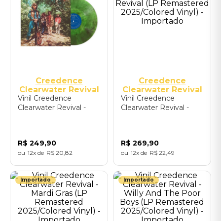
Creedence
Creedence
Clearwater Revival
Clearwater Revival
Vinil Creedence
Vinil Creedence
Clearwater Revival -
Clearwater Revival -
Green River
Creedence Clearwater
(Remastered
Revival (LP
2025/International
Remastered
R$
249
,
90
R$
269
,
90
Exclusive/Green Smoke
2025/Colored Vinyl) -
12
R$
20
,
82
12
R$
22
,
49
Vinyl) - Importado
Importado
Importado
Importado