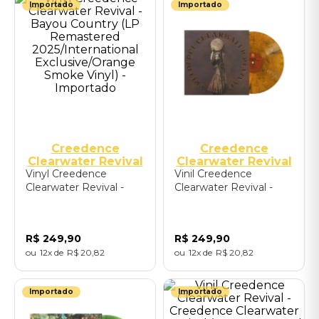
Importado
Importado
Creedence
Creedence
Clearwater Revival
Clearwater Revival
Vinyl Creedence
Vinil Creedence
Clearwater Revival -
Clearwater Revival -
Bayou Country (LP
Mardi Gras (LP
Remastered
Remastered
2025/International
2025/International
R$
249
,
90
R$
249
,
90
Exclusive/Orange
Exclusive/Gold Smoke
12
R$
20
,
82
12
R$
20
,
82
Smoke Vinyl) -
Vinyl) - Importado
Importado
Importado
Importado