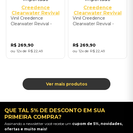
Creedence
Creedence
Clearwater Revival
Clearwater Revival
Vinil Creedence
Vinil Creedence
Clearwater Revival -
Clearwater Revival -
Mardi Gras (LP
Willy And The Poor
Remastered
Boys (LP Remastered
2025/Colored Vinyl) -
2025/Colored Vinyl) -
R$
269
,
90
R$
269
,
90
Importado
Importado
12
R$
22
,
49
12
R$
22
,
49
QUE TAL 5% DE DESCONTO EM SUA
PRIMEIRA COMPRA?
Assinando a newsletter você recebe um
cupom de 5%, novidades,
ofertas e muito mais!