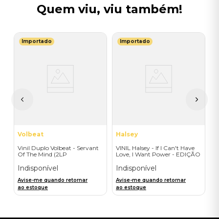
Quem viu, viu também!
Importado
Importado
T
V
G
I
A
a
Volbeat
Halsey
Vinil Duplo Volbeat - Servant
VINIL Halsey - If I Can't Have
Of The Mind (2LP
Love, I Want Power - EDIÇÃO
Orange/Blue / D2C) -
LIMITADA EXCLUSIVA
Importado
TRANSPARENT ORANGE
Indisponível
Indisponível
Avise-me quando retornar
Avise-me quando retornar
ao estoque
ao estoque