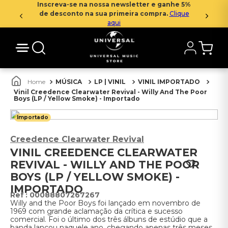
Inscreva-se na nossa newsletter e ganhe 5%
de desconto na sua primeira compra.
Clique
aqui
MÚSICA
LP | VINIL
VINIL IMPORTADO
Vinil Creedence Clearwater Revival - Willy And The Poor
Boys (LP / Yellow Smoke) - Importado
Importado
Creedence Clearwater Revival
VINIL CREEDENCE CLEARWATER
REVIVAL - WILLY AND THE POOR
BOYS (LP / YELLOW SMOKE) -
IMPORTADO
:
00088807267267
Willy and the Poor Boys foi lançado em novembro de
1969 com grande aclamação da crítica e sucesso
comercial. Foi o último dos três álbuns de estúdio que a
banda lançou naquele ano, chegando apenas três meses