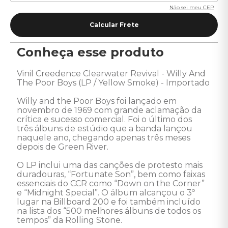
Não sei meu CEP
Conheça esse produto
Vinil Creedence Clearwater Revival - Willy And 
The Poor Boys (LP / Yellow Smoke) - Importado

Willy and the Poor Boys foi lançado em 
novembro de 1969 com grande aclamação da 
crítica e sucesso comercial. Foi o último dos 
três álbuns de estúdio que a banda lançou 
naquele ano, chegando apenas três meses 
depois de Green River. 

O LP inclui uma das canções de protesto mais 
duradouras, “Fortunate Son”, bem como faixas 
essenciais do CCR como “Down on the Corner” 
e “Midnight Special”. O álbum alcançou o 3º 
lugar na Billboard 200 e foi também incluído 
na lista dos “500 melhores álbuns de todos os 
tempos” da Rolling Stone.  
