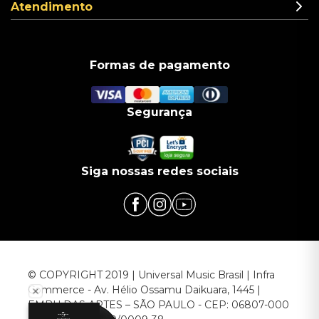
Atendimento
Formas de pagamento
Segurança
Siga nossas redes sociais
© COPYRIGHT 2019 | Universal Music Brasil | Infra
Commerce - Av. Hélio Ossamu Daikuara, 1445 |
EMBU DAS ARTES – SÃO PAULO - CEP: 06807-000