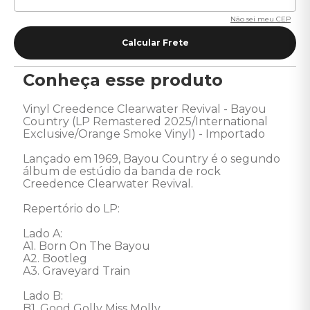
Não sei meu CEP
Conheça esse produto
Vinyl Creedence Clearwater Revival - Bayou 
Country (LP Remastered 2025/International 
Exclusive/Orange Smoke Vinyl) - Importado 

Lançado em 1969, Bayou Country é o segundo 
álbum de estúdio da banda de rock 
Creedence Clearwater Revival.  

Repertório do LP: 

Lado A: 

A1. Born On The Bayou 

A2. Bootleg 

A3. Graveyard Train 

Lado B: 

B1. Good Golly Miss Molly 
