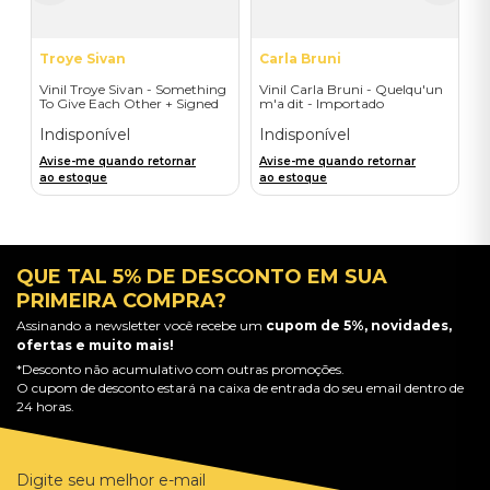
Troye Sivan
Carla Bruni
Vinil Troye Sivan - Something
Vinil Carla Bruni - Quelqu'un
To Give Each Other + Signed
m'a dit - Importado
Postcard - Importado
Indisponível
Indisponível
Avise-me quando retornar
Avise-me quando retornar
ao estoque
ao estoque
QUE TAL 5% DE DESCONTO EM SUA
PRIMEIRA COMPRA?
Assinando a newsletter você recebe um
cupom de 5%, novidades,
ofertas e muito mais!
*Desconto não acumulativo com outras promoções.
O cupom de desconto estará na caixa de entrada do seu email dentro de
24 horas.
Digite seu melhor e-mail