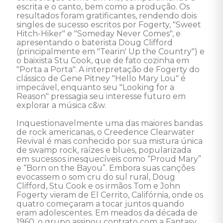
escrita e o canto, bem como a produção. Os 
resultados foram gratificantes, rendendo dois 
singles de sucesso escritos por Fogerty, "Sweet 
Hitch-Hiker" e "Someday Never Comes", e 
apresentando o baterista Doug Clifford 
(principalmente em "Tearin' Up the Country") e 
o baixista Stu Cook, que de fato cozinha em 
"Porta a Porta". A interpretação de Fogerty do 
clássico de Gene Pitney "Hello Mary Lou" é 
impecável, enquanto seu "Looking for a 
Reason" pressagia seu interesse futuro em 
explorar a música c&w. 

Inquestionavelmente uma das maiores bandas 
de rock americanas, o Creedence Clearwater 
Revival é mais conhecido por sua mistura única 
de swamp rock, raízes e blues, popularizada 
em sucessos inesquecíveis como “Proud Mary” 
e “Born on the Bayou”. Embora suas canções 
evocassem o som cru do sul rural, Doug 
Clifford, Stu Cook e os irmãos Tom e John 
Fogerty vieram de El Cerrito, Califórnia, onde os 
quatro começaram a tocar juntos quando 
eram adolescentes. Em meados da década de 
1960, o grupo assinou contrato com a Fantasy 