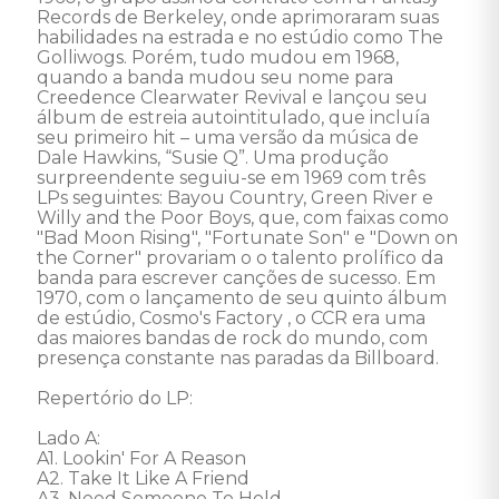
Records de Berkeley, onde aprimoraram suas 
habilidades na estrada e no estúdio como The 
Golliwogs. Porém, tudo mudou em 1968, 
quando a banda mudou seu nome para 
Creedence Clearwater Revival e lançou seu 
álbum de estreia autointitulado, que incluía 
seu primeiro hit – uma versão da música de 
Dale Hawkins, “Susie Q”. Uma produção 
surpreendente seguiu-se em 1969 com três 
LPs seguintes: Bayou Country, Green River e 
Willy and the Poor Boys, que, com faixas como 
"Bad Moon Rising", "Fortunate Son" e "Down on 
the Corner" provariam o o talento prolífico da 
banda para escrever canções de sucesso. Em 
1970, com o lançamento de seu quinto álbum 
de estúdio, Cosmo's Factory , o CCR era uma 
das maiores bandas de rock do mundo, com 
presença constante nas paradas da Billboard.  

Repertório do LP: 

Lado A: 

A1. Lookin' For A Reason 

A2. Take It Like A Friend 

A3. Need Someone To Hold 
