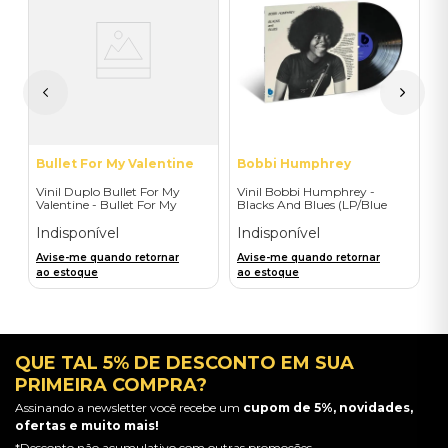
a
V
L
I
A
a
Bullet For My Valentine
Bobbi Humphrey
Vinil Duplo Bullet For My
Vinil Bobbi Humphrey -
Valentine - Bullet For My
Blacks And Blues (LP/Blue
Valentine (Colour 1 deluxe) -
Note Classic Edition) -
Importado
Importado
Indisponível
Indisponível
Avise-me quando retornar
Avise-me quando retornar
ao estoque
ao estoque
QUE TAL 5% DE DESCONTO EM SUA
PRIMEIRA COMPRA?
Assinando a newsletter você recebe um
cupom de 5%, novidades,
ofertas e muito mais!
*Desconto não acumulativo com outras promoções.