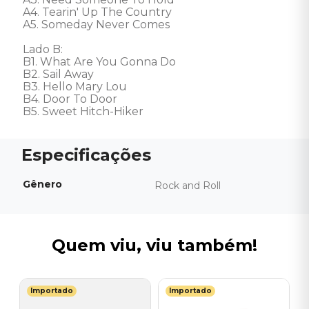
A4. Tearin' Up The Country 

A5. Someday Never Comes 

Lado B: 

B1. What Are You Gonna Do 

B2. Sail Away 

B3. Hello Mary Lou 

B4. Door To Door 

B5. Sweet Hitch-Hiker
Gênero
Rock and Roll
Quem viu, viu também!
Importado
Importado
I