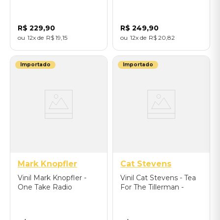
Live From The Rainbow
International Version) -
Theatre With Ray
Importado
Cooper - Importado
R$
229
,
90
R$
249
,
90
12
R$
19
,
15
12
R$
20
,
82
Importado
Importado
Mark Knopfler
Cat Stevens
Vinil Mark Knopfler -
Vinil Cat Stevens - Tea
One Take Radio
For The Tillerman -
Sessions (LP) -
Importado
Importado