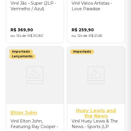
Vinil Jão - Super (2LP -
Vinil Vários Artistas -
Vermelho / Azul)
Love Paradise
R$
369
,
90
R$
259
,
90
12
R$
30
,
82
12
R$
21
,
65
Importado
Importado
Lançamento
Huey Lewis and
Elton John
the News
Vinil Elton John,
Vinil Huey Lewis & The
Featuring Ray Cooper -
News - Sports (LP