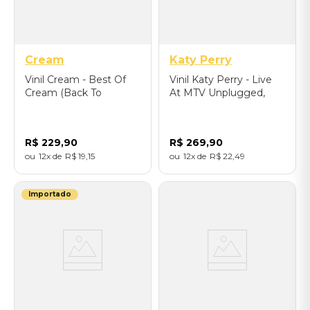
Cream
Katy Perry
Vinil Cream - Best Of
Vinil Katy Perry - Live
Cream (Back To
At MTV Unplugged,
Black/LP) - Importado
New York, NY 2009
(Lavender/Exclusivo) -
Importado
R$
229
,
90
R$
269
,
90
12
R$
19
,
15
12
R$
22
,
49
Importado