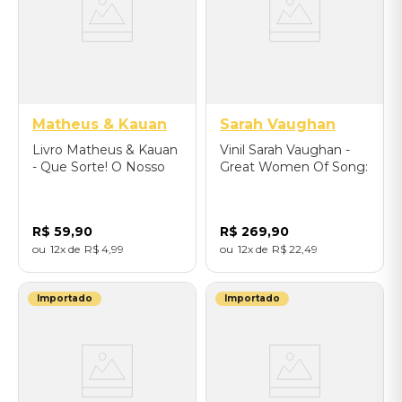
Matheus & Kauan
Sarah Vaughan
Livro Matheus & Kauan
Vinil Sarah Vaughan -
- Que Sorte! O Nosso
Great Women Of Song:
Santo Bateu
Sarah Vaughan (LP) -
Importado
R$
59
,
90
R$
269
,
90
12
R$
4
,
99
12
R$
22
,
49
Importado
Importado