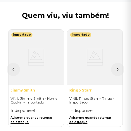
Quem viu, viu também!
Importado
Importado
N
ge
V
C
I
A
a
Jimmy Smith
Ringo Starr
VINIL Jimmy Smith - Home
VINIL Ringo Starr - Ringo -
Cookin'- Importado
Importado
Indisponível
Indisponível
Avise-me quando retornar
Avise-me quando retornar
ao estoque
ao estoque