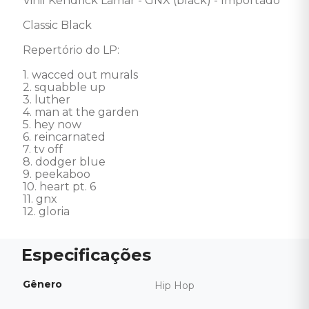
Vinil Kendrick Lamar - GNX (black) - Importado 

Classic Black  

Repertório do LP: 

1. wacced out murals 

2. squabble up 

3. luther 

4. man at the garden 

5. hey now 

6. reincarnated 

7. tv off 

8. dodger blue 

9. peekaboo 

10. heart pt. 6 

11. gnx 

12. gloria
Gênero
Hip Hop