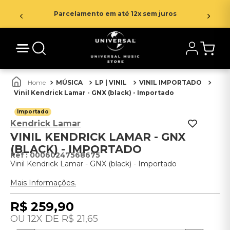
Parcelamento em até 12x sem juros
MÚSICA
LP | VINIL
VINIL IMPORTADO
Vinil Kendrick Lamar - GNX (black) - Importado
Importado
Kendrick Lamar
VINIL KENDRICK LAMAR - GNX
(BLACK) - IMPORTADO
:
00060247568675
Vinil Kendrick Lamar - GNX (black) - Importado
Mais Informações.
R$
259
,
90
12
R$
21
,
65