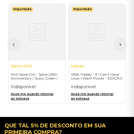
Importado
Importado
M
l
V
B
I
I
A
a
Spice Girls
Halsey
Vinil Spice Girl - Spice (25th
VINIL Halsey - If I Can't Have
Anniversary / Scary Green /
Love, I Want Power - EDIÇÃO
1LP) - Importado
LIMITADA EXCLUSIVA
TRANSPARENT ORANGE
Indisponível
Indisponível
Avise-me quando retornar
Avise-me quando retornar
ao estoque
ao estoque
QUE TAL 5% DE DESCONTO EM SUA
PRIMEIRA COMPRA?