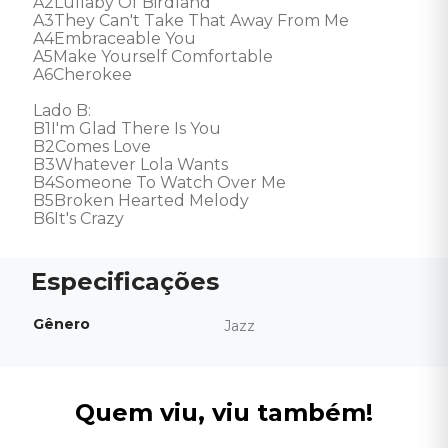
A2Lullaby Of Birdland 

A3They Can't Take That Away From Me 

A4Embraceable You 

A5Make Yourself Comfortable 

A6Cherokee 

Lado B: 

B1I'm Glad There Is You 

B2Comes Love 

B3Whatever Lola Wants 

B4Someone To Watch Over Me 

B5Broken Hearted Melody 

B6It's Crazy
Gênero
Jazz
Quem viu, viu também!