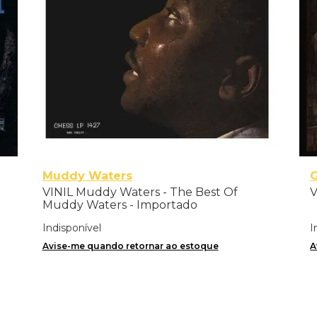
Muddy Waters
VINIL Muddy Waters - The Best Of
V
Muddy Waters - Importado
Indisponível
I
Avise-me quando retornar ao estoque
A