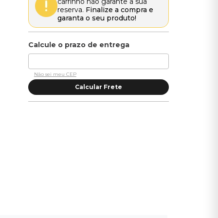
carrinho não garante a sua
reserva.
Finalize a compra e
garanta o seu produto!
Não sei meu CEP