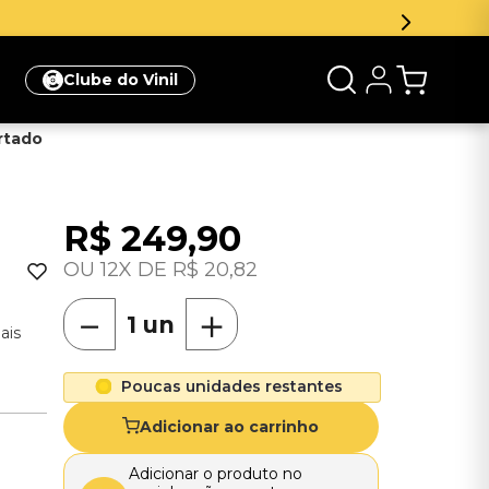
r e ganhe 5% de desconto na sua primeira compra
Clique aq
Clube do Vinil
ortado
R$
249
,
90
12
R$
20
,
82
－
＋
ais
Poucas unidades restantes
Adicionar ao carrinho
Adicionar o produto no