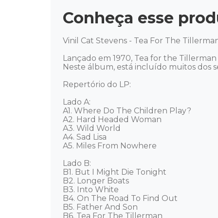
Conheça esse prod
Vinil Cat Stevens - Tea For The Tillerman
Lançado em 1970, Tea for the Tillerman
Neste álbum, está incluído muitos dos se
Repertório do LP: 

Lado A: 

A1. Where Do The Children Play? 

A2. Hard Headed Woman 

A3. Wild World 

A4. Sad Lisa 

A5. Miles From Nowhere 

Lado B: 

B1. But I Might Die Tonight 

B2. Longer Boats 

B3. Into White 

B4. On The Road To Find Out 

B5. Father And Son 

B6. Tea For The Tillerman