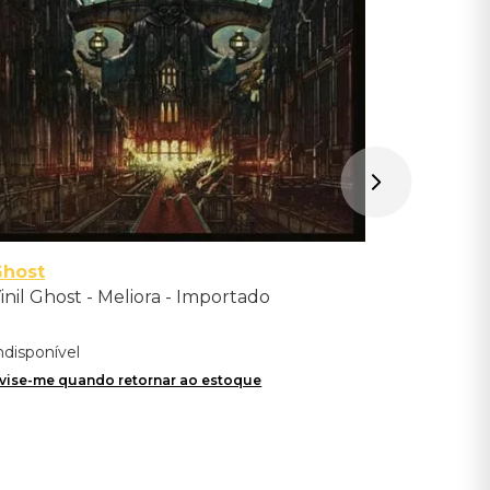
Avise-me qu
Ghost
inil Ghost - Meliora - Importado
ndisponível
vise-me quando retornar ao estoque