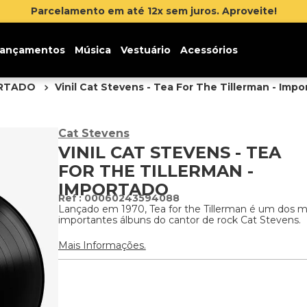
Inscreva-se na newslette
ançamentos
Música
Vestuário
Acessórios
ORTADO
Vinil Cat Stevens - Tea For The Tillerman - Imp
Cat Stevens
VINIL CAT STEVENS - TEA
FOR THE TILLERMAN -
IMPORTADO
:
00060243594088
Lançado em 1970, Tea for the Tillerman é um dos m
importantes álbuns do cantor de rock Cat Stevens.
Mais Informações.