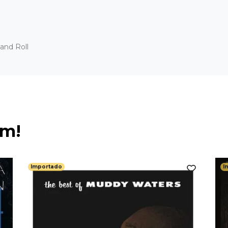
and Roll
ém!
Importado
I