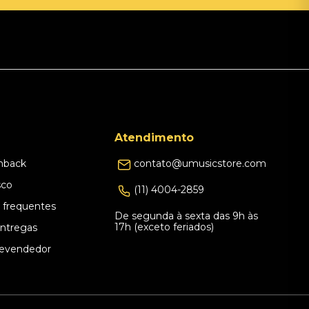
Atendimento
hback
contato@umusicstore.com
sco
(11) 4004-2859
 frequentes
De segunda à sexta das 9h às
17h (exceto feriados)
Entregas
evendedor