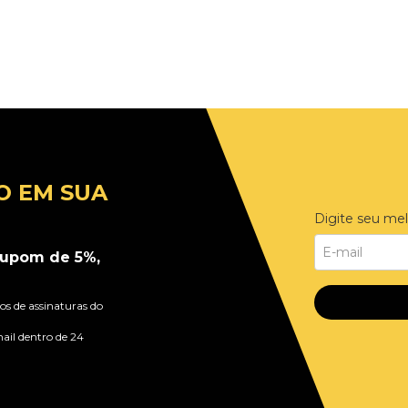
O EM SUA
Digite seu mel
upom de 5%,
s de assinaturas do
ail dentro de 24