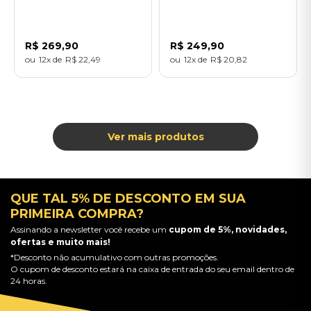
Sessions (LP) -
Importado
Importado
R$
269
,
90
R$
249
,
90
12
R$
22
,
49
12
R$
20
,
82
QUE TAL 5% DE DESCONTO EM SUA
PRIMEIRA COMPRA?
Assinando a newsletter você recebe um
cupom de 5%, novidades,
ofertas e muito mais!
*Desconto não acumulativo com outras promoções.
O cupom de desconto estará na caixa de entrada do seu email dentro de
24 horas.