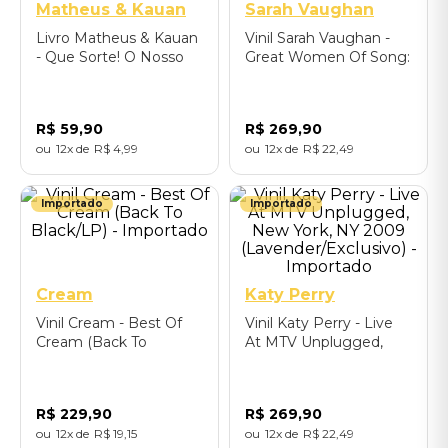
Matheus & Kauan
Sarah Vaughan
Livro Matheus & Kauan
Vinil Sarah Vaughan -
- Que Sorte! O Nosso
Great Women Of Song:
Santo Bateu
Sarah Vaughan (LP) -
Importado
R$
59
,
90
R$
269
,
90
12
R$
4
,
99
12
R$
22
,
49
Importado
Importado
Cream
Katy Perry
Vinil Cream - Best Of
Vinil Katy Perry - Live
Cream (Back To
At MTV Unplugged,
Black/LP) - Importado
New York, NY 2009
(Lavender/Exclusivo) -
Importado
R$
229
,
90
R$
269
,
90
12
R$
19
,
15
12
R$
22
,
49