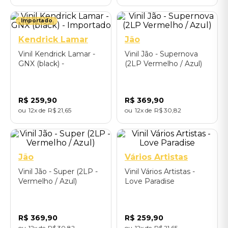
Importado
Kendrick Lamar
Jão
Vinil Kendrick Lamar -
Vinil Jão - Supernova
GNX (black) -
(2LP Vermelho / Azul)
Importado
R$
259
,
90
R$
369
,
90
12
R$
21
,
65
12
R$
30
,
82
Jão
Vários Artistas
Vinil Jão - Super (2LP -
Vinil Vários Artistas -
Vermelho / Azul)
Love Paradise
R$
369
,
90
R$
259
,
90
12
R$
30
,
82
12
R$
21
,
65