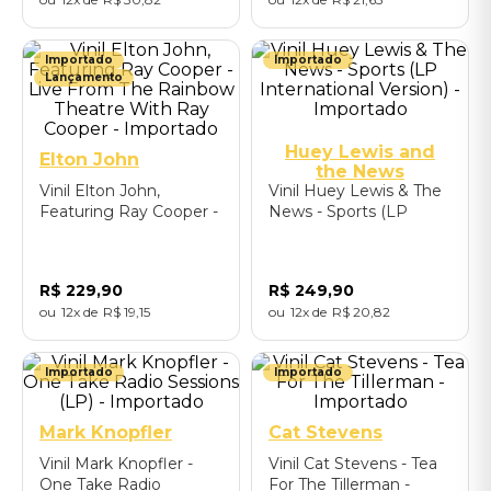
Importado
Importado
Lançamento
Huey Lewis and
Elton John
the News
Vinil Elton John,
Vinil Huey Lewis & The
Featuring Ray Cooper -
News - Sports (LP
Live From The Rainbow
International Version) -
Theatre With Ray
Importado
Cooper - Importado
R$
229
,
90
R$
249
,
90
12
R$
19
,
15
12
R$
20
,
82
Importado
Importado
Mark Knopfler
Cat Stevens
Vinil Mark Knopfler -
Vinil Cat Stevens - Tea
One Take Radio
For The Tillerman -