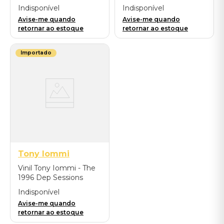
Mediabook) -
Hughes - Fused (2LP
Indisponível
Indisponível
Importado
Blue Cobalt) -
Avise-me quando
Avise-me quando
Importado
retornar ao estoque
retornar ao estoque
Importado
Tony Iommi
Vinil Tony Iommi - The
1996 Dep Sessions
Featuring Glenn
Indisponível
Hughes (LP) -
Avise-me quando
Importado
retornar ao estoque