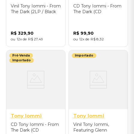
Vinil Tony Iommi - From
CD Tony Iommi - From
The Dark (2LP / Black
The Dark (CD
Vinyl) - Importado
Digisleeve) - Importado
R$
329
,
90
R$
99
,
90
12
R$
27
,
49
12
R$
8
,
32
Pré-Venda
Importado
Importado
Tony Iommi
Tony Iommi
CD Tony Iommi - From
Vinil Tony Iommi,
The Dark (CD
Featuring Glenn