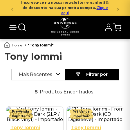
Inscreva-se na nossa newsletter e ganhe 5%
de desconto na sua primeira compra.
Clique
aqui
Tony Iommi
Tony Iommi
Mais Recentes
5
Produtos
Pré-Venda
Pré-Venda
Importado
Importado
Tony Iommi
Tony Iommi