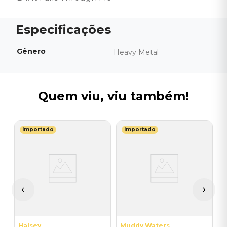
Gênero
Heavy Metal
Quem viu, viu também!
Importado
Importado
G
V
H
 -
I
A
a
Halsey
Muddy Waters