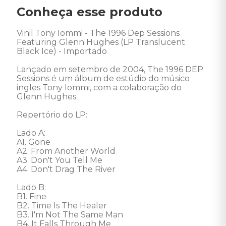
Conheça esse produto
Vinil Tony Iommi - The 1996 Dep Sessions 
Featuring Glenn Hughes (LP Translucent 
Black Ice) - Importado 

Lançado em setembro de 2004, The 1996 DEP 
Sessions é um álbum de estúdio do músico 
ingles Tony Iommi, com a colaboração do 
Glenn Hughes. 

Repertório do LP: 

Lado A: 

A1. Gone 

A2. From Another World 

A3. Don't You Tell Me 

A4. Don't Drag The River 

Lado B: 

B1. Fine 

B2. Time Is The Healer 

B3. I'm Not The Same Man 

B4. It Falls Through Me