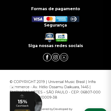
Formas de pagamento
Segurança
Siga nossas redes sociais
© COPYRIGHT 2019 | Universal Music Brasil | Infra
Commerce - Av. Hélio Ossamu Daikuara, 1445 |
EMBU DAS ARTES – SÃO PAULO - CEP: 06807-000
CNPJ: 00.952.789/0009-38
Powered by
Developed by