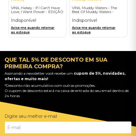
VINIL Halsey - If I Can't Have
VINIL Muddy Waters - The
Love, I Want Power - EDIÇÃO
Best Of Muddy Waters -
LIMITADA EXCLUSIVA
Importado
TRANSPARENT ORANGE
Indisponível
Indisponível
Avise-me quando retornar
Avise-me quando retornar
ao estoque
ao estoque
QUE TAL 5% DE DESCONTO EM SUA
PRIMEIRA COMPRA?
Assinando a newsletter você recebe um
cupom de 5%, novidades,
ofertas e muito mais!
*Desconto não acumulativo com outras promoções.
O cupom de desconto estará na caixa de entrada do seu email dentro de
24 horas.
Digite seu melhor e-mail