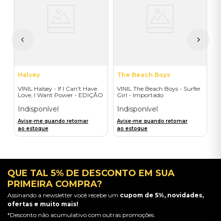
V
3
I
I
A
a
Halsey
The Beach Boys
VINIL Halsey - If I Can't Have
VINIL The Beach Boys - Surfer
Love, I Want Power - EDIÇÃO
Girl - Importado
LIMITADA EXCLUSIVA
TRANSPARENT ORANGE
Indisponível
Indisponível
Avise-me quando retornar
Avise-me quando retornar
ao estoque
ao estoque
QUE TAL 5% DE DESCONTO EM SUA
PRIMEIRA COMPRA?
Assinando a newsletter você recebe um
cupom de 5%, novidades,
ofertas e muito mais!
*Desconto não acumulativo com outras promoções.