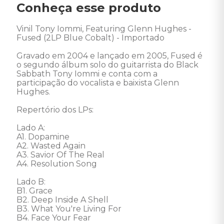
Conheça esse produto
Vinil Tony Iommi, Featuring Glenn Hughes - 
Fused (2LP Blue Cobalt) - Importado 

Gravado em 2004 e lançado em 2005, Fused é 
o segundo álbum solo do guitarrista do Black 
Sabbath Tony Iommi e conta com a 
participação do vocalista e baixista Glenn 
Hughes.

Repertório dos LPs:

Lado A:

A1. Dopamine 

A2. Wasted Again 

A3. Savior Of The Real 

A4. Resolution Song 

Lado B:

B1. Grace 

B2. Deep Inside A Shell 

B3. What You're Living For 

B4. Face Your Fear 
