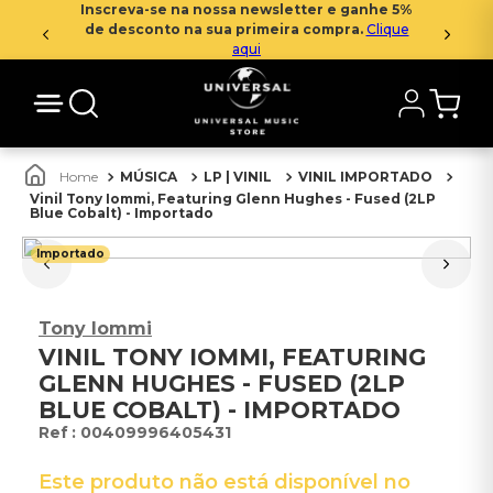
Inscreva-se na nossa newsletter e ganhe 5%
de desconto na sua primeira compra.
Clique
aqui
MÚSICA
LP | VINIL
VINIL IMPORTADO
Vinil Tony Iommi, Featuring Glenn Hughes - Fused (2LP
Blue Cobalt) - Importado
Importado
Tony Iommi
VINIL TONY IOMMI, FEATURING
GLENN HUGHES - FUSED (2LP
BLUE COBALT) - IMPORTADO
:
00409996405431
Este produto não está disponível no