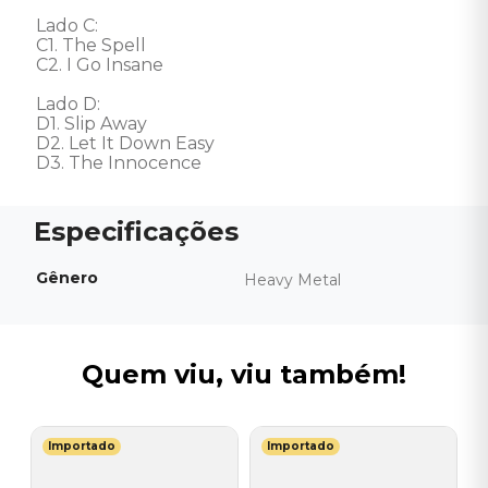
Lado C:

C1. The Spell 

C2. I Go Insane 

Lado D:

D1. Slip Away 

D2. Let It Down Easy

D3. The Innocence
Gênero
Heavy Metal
Quem viu, viu também!
Importado
Importado
S