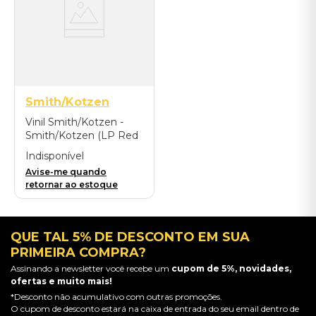
Smith/Kotzen
Vinil Smith/Kotzen -
Smith/Kotzen (LP Red
& Black Smoke Vinyl) -
Indisponível
Importado
Avise-me quando
retornar ao estoque
QUE TAL 5% DE DESCONTO EM SUA
PRIMEIRA COMPRA?
Assinando a newsletter você recebe um
cupom de 5%, novidades,
ofertas e muito mais!
*Desconto não acumulativo com outras promoções.
O cupom de desconto estará na caixa de entrada do seu email dentro de