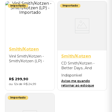
Importado
Importado
Smith/Kotzen
Smith/Kotzen
Vinil Smith/Kotzen -
Smith/Kotzen (LP) -
CD Smith/Kotzen -
Importado
Better Days...And
Nights - Importado
Indisponível
R$
299
,
90
Avise-me quando
12
R$
24
,
99
retornar ao estoque
Importado