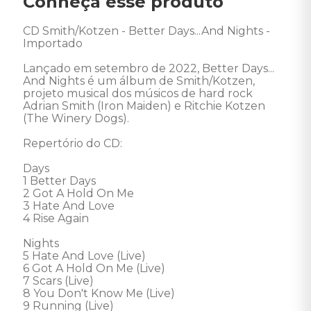
Conheça esse produto
CD Smith/Kotzen - Better Days...And Nights - 
Importado 

Lançado em setembro de 2022, Better Days... 
And Nights é um álbum de Smith/Kotzen, 
projeto musical dos músicos de hard rock 
Adrian Smith (Iron Maiden) e Ritchie Kotzen 
(The Winery Dogs). 

Repertório do CD: 

Days

1 Better Days 

2 Got A Hold On Me 

3 Hate And Love 

4 Rise Again 

Nights

5 Hate And Love (Live) 

6 Got A Hold On Me (Live) 

7 Scars (Live) 

8 You Don't Know Me (Live) 

9 Running (Live)