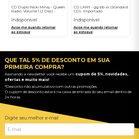
CD Duplo Nicki Minaj - Queen
CD LANY - gg bb xx (Standard
Radio: Volume 1 (2 Disc) -
CD)- Importado
Importado
Indisponível
Indisponível
Avise-me quando retornar
Avise-me quando retornar
ao estoque
ao estoque
QUE TAL 5% DE DESCONTO EM SUA
PRIMEIRA COMPRA?
Assinando a newsletter você recebe um
cupom de 5%, novidades,
ofertas e muito mais!
*Desconto não acumulativo com outras promoções.
O cupom de desconto estará na caixa de entrada do seu email dentro de
24 horas.
Digite seu melhor e-mail