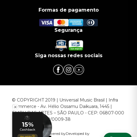
Formas de pagamento
Segurança
Siga nossas redes sociais
© COPYRIGHT 2019 | Universal Music Brasil | Infra
Commerce - Av. Hélio Ossamu Daikuara, 1445 |
EMBU DAS ARTES – SÃO PAULO - CEP: 06807-000
CNPJ: 00.952.789/0009-38
Powered by
Developed by