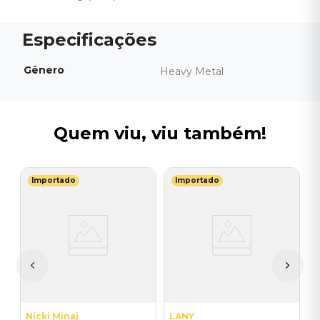
Gênero
Heavy Metal
Quem viu, viu também!
Importado
Importado
I
-
C
I
I
A
a
Nicki Minaj
LANY