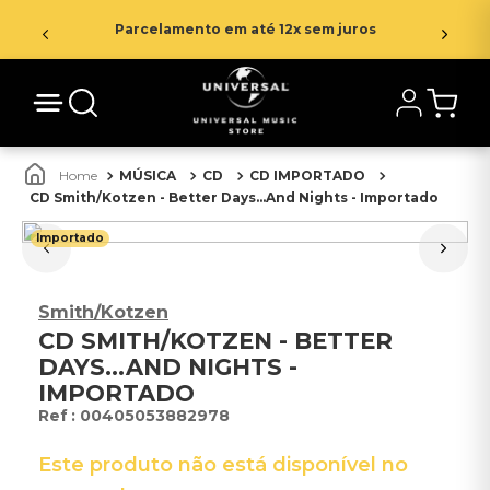
Parcelamento em até 12x sem juros
MÚSICA
CD
CD IMPORTADO
CD Smith/Kotzen - Better Days...And Nights - Importado
Importado
Smith/Kotzen
CD SMITH/KOTZEN - BETTER
DAYS...AND NIGHTS -
IMPORTADO
:
00405053882978
Este produto não está disponível no