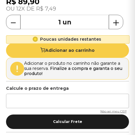
R$
89
,
90
12
R$
7
,
49
－
＋
Poucas unidades restantes
Adicionar ao carrinho
Adicionar o produto no carrinho não garante a
sua reserva.
Finalize a compra e garanta o seu
produto!
Não sei meu CEP