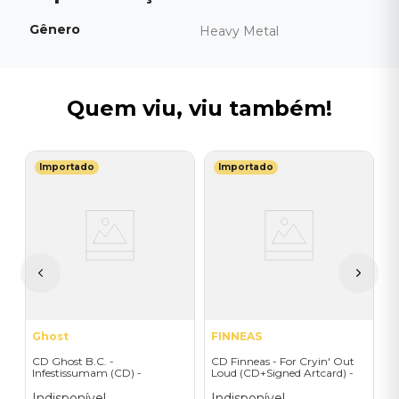
Gênero
Heavy Metal
Quem viu, viu também!
Importado
Importado
S
C
F
I
I
A
a
Ghost
FINNEAS
CD Ghost B.C. -
CD Finneas - For Cryin' Out
Infestissumam (CD) -
Loud (CD+Signed Artcard) -
Importado
Importado
Indisponível
Indisponível