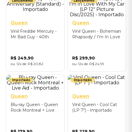
Lançamento
Lançamento
Queen
Queen
Vinil Freddie Mercury -
Vinil Queen - Bohemian
Mr Bad Guy - 40th
Rhapsody / I'm In Love
Anniversary (Standard) -
With My Car (LP 12"
Importado
Picture Disc/2025) -
Importado
R$
249
,
90
R$
299
,
90
12
R$
20
,
82
12
R$
24
,
99
Importado
Importado
Queen
Queen
Blu-ray Queen - Queen
Vinil Queen - Cool Cat
Rock Montreal + Live
(LP 7") - Importado
Aid - Importado
R$
179
,
90
R$
229
,
90