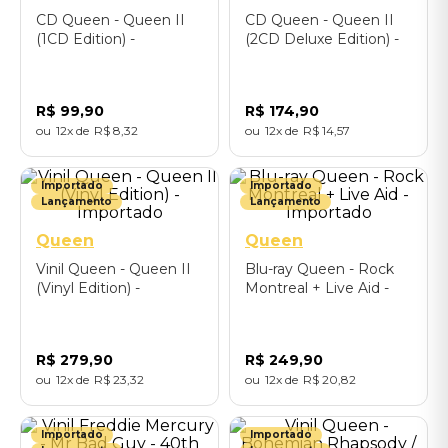
CD Queen - Queen II
CD Queen - Queen II
(1CD Edition) -
(2CD Deluxe Edition) -
Importado
Importado
R$
99
,
90
R$
174
,
90
12
R$
8
,
32
12
R$
14
,
57
Importado
Importado
Lançamento
Lançamento
Queen
Queen
Vinil Queen - Queen II
Blu-ray Queen - Rock
(Vinyl Edition) -
Montreal + Live Aid -
Importado
Importado
R$
279
,
90
R$
249
,
90
12
R$
23
,
32
12
R$
20
,
82
Importado
Importado