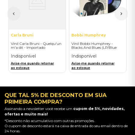
I
A
a
Carla Bruni
Bobbi Humphrey
Vinil Carla Bruni - Quelqu'un
Vinil Bobbi Humphrey -
m'a dit - Importado
Blacks And Blues (LP/Blue
Note Classic Edition) -
Importado
Indisponível
Indisponível
Avise-me quando retornar
Avise-me quando retornar
ao estoque
ao estoque
QUE TAL 5% DE DESCONTO EM SUA
PRIMEIRA COMPRA?
Assinando a newsletter você recebe um
cupom de 5%, novidades,
ofertas e muito mais!
*Desconto não acumulativo com outras promoções.
O cupom de desconto estará na caixa de entrada do seu email dentro de
24 horas.