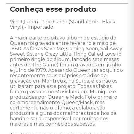
Conheça esse produto
Vinil Queen - The Game (Standalone - Black 
Vinyl) - Importado 

A maior parte do oitavo álbum de estúdio do 
Queen foi gravada entre fevereiro e maio de 
1980. As faixas Save Me, Coming Soon, Sail Away 
Sweet Sister e Crazy Little Thing Called Love (o 
primeiro single do álbum, lançado sete meses 
antes de The Game) foram gravados em junho 
e julho de 1979. Apesar do Queen ter adquirido 
recentemente seus próprios estúdios de 
gravação em Montreux, na Suíça, eles não os 
utilizaram para este projeto. Todas as faixas 
foram gravadas no Musicland em Munique e 
produzidas por Queen e Mack. Foi o primeiro 
co-empreendimento Queen/Mack, mas 
certamente não o último; a colaboração 
produziria alguns dos melhores trabalhos da 
banda e seria responsável por muitos dos 
maiores e mais conhecidos sucessos. 
