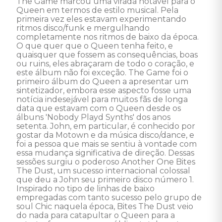
The Game marcou uma virada notável para o 
Queen em termos de estilo musical. Pela 
primeira vez eles estavam experimentando 
ritmos disco/funk e mergulhando 
completamente nos ritmos de baixo da época. 
O que quer que o Queen tenha feito, e 
quaisquer que fossem as consequências, boas 
ou ruins, eles abraçaram de todo o coração, e 
este álbum não foi exceção. The Game foi o 
primeiro álbum do Queen a apresentar um 
sintetizador, embora esse aspecto fosse uma 
notícia indesejável para muitos fãs de longa 
data que estavam com o Queen desde os 
álbuns 'Nobody Playd Synths' dos anos 
setenta. John, em particular, é conhecido por 
gostar da Motown e da música disco/dance, e 
foi a pessoa que mais se sentiu à vontade com 
essa mudança significativa de direção. Dessas 
sessões surgiu o poderoso Another One Bites 
The Dust, um sucesso internacional colossal 
que deu a John seu primeiro disco número 1. 
Inspirado no tipo de linhas de baixo 
empregadas com tanto sucesso pelo grupo de 
soul Chic naquela época, Bites The Dust veio 
do nada para catapultar o Queen para a 