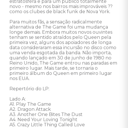
estratosfera e para um público totalmente 
novo - mesmo nos bairros mais improváveis ??
como os clubes de black funk de Nova York. 

Para muitos fãs, a sensação radicalmente 
alternativa de The Game foi uma mudança 
longe demais. Embora muitos novos ouvintes 
tenham se sentido atraídos pelo Queen pela 
primeira vez, alguns dos apoiadores de longa 
data consideraram essa incursão no disco como 
uma venda esgotada da banda. Não importa, 
quando lançado em 30 de junho de 1980 no 
Reino Unido, The Game entrou nas paradas em 
primeiro lugar. Mais tarde, se tornaria o 
primeiro álbum do Queen em primeiro lugar 
nos EUA. 

Repertório do LP:

Lado A:  

A1. Play The Game 

A2. Dragon Attack 

A3. Another One Bites The Dust 

A4. Need Your Loving Tonight 

A5. Crazy Little Thing Called Love
