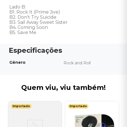
Lado B: 

B1. Rock It (Prime Jive) 

B2. Don't Try Suicide 

B3. Sail Away Sweet Sister 

B4. Coming Soon 

B5. Save Me
Gênero
Rock and Roll
Quem viu, viu também!
Importado
Importado
S
V
C
C