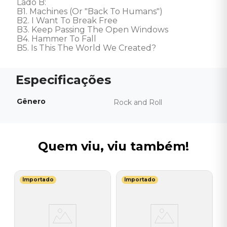
Lado B: 

B1. Machines (Or "Back To Humans") 

B2. I Want To Break Free 

B3. Keep Passing The Open Windows 

B4. Hammer To Fall 

B5. Is This The World We Created?
Gênero
Rock and Roll
Quem viu, viu também!
Importado
Importado
V
V
O
O
I
I