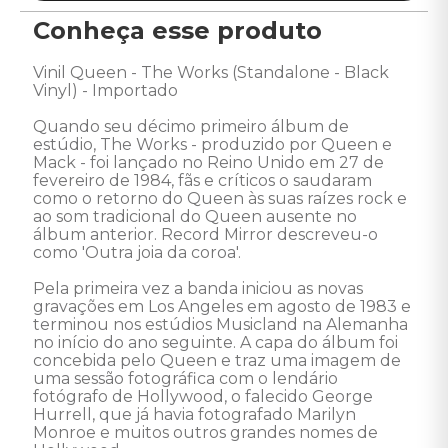
Conheça esse produto
Vinil Queen - The Works (Standalone - Black 
Vinyl) - Importado 

Quando seu décimo primeiro álbum de 
estúdio, The Works - produzido por Queen e 
Mack - foi lançado no Reino Unido em 27 de 
fevereiro de 1984, fãs e críticos o saudaram 
como o retorno do Queen às suas raízes rock e 
ao som tradicional do Queen ausente no 
álbum anterior. Record Mirror descreveu-o 
como 'Outra joia da coroa'. 

Pela primeira vez a banda iniciou as novas 
gravações em Los Angeles em agosto de 1983 e 
terminou nos estúdios Musicland na Alemanha 
no início do ano seguinte. A capa do álbum foi 
concebida pelo Queen e traz uma imagem de 
uma sessão fotográfica com o lendário 
fotógrafo de Hollywood, o falecido George 
Hurrell, que já havia fotografado Marilyn 
Monroe e muitos outros grandes nomes de 