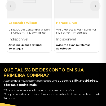
A
a
Cassandra Wilson
Horace Silver
VINIL Duplo Cassandra Wilson
VINIL Horace Silver - Song For
- Blue Light Til Dawn (Blue
My Father - Importado
Note Classic-2LP) - Importado
Indisponível
Indisponível
Avise-me quando retornar
Avise-me quando retornar
ao estoque
ao estoque
QUE TAL 5% DE DESCONTO EM SUA
PRIMEIRA COMPRA?
Assinando a newsletter você recebe um
cupom de 5%, novidades,
ofertas e muito mais!
*Desconto não acumulativo com outras promoções.
O cupom de desconto estará na caixa de entrada do seu email dentro de
24 horas.