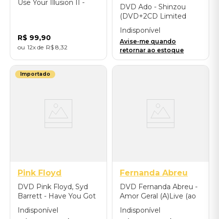
Use Your Illusion II -
DVD Ado - Shinzou
Importado
(DVD+2CD Limited
Edition) - Importado
Indisponível
R$
99
,
90
Avise-me quando
12
R$
8
,
32
retornar ao estoque
Importado
Pink Floyd
Fernanda Abreu
DVD Pink Floyd, Syd
DVD Fernanda Abreu -
Barrett - Have You Got
Amor Geral (A)Live (ao
It Yet? The History Of
vivo)
Indisponível
Indisponível
(DVD+Blu-ray) -