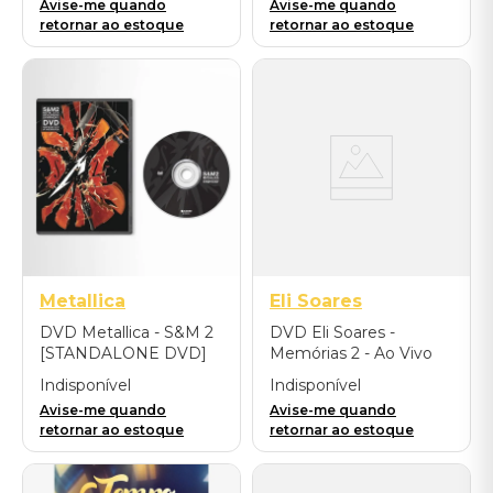
Avise-me quando
Avise-me quando
Importado
retornar ao estoque
retornar ao estoque
Metallica
Eli Soares
DVD Metallica - S&M 2
DVD Eli Soares -
[STANDALONE DVD]
Memórias 2 - Ao Vivo
em Belo Horizonte
Indisponível
Indisponível
Avise-me quando
Avise-me quando
retornar ao estoque
retornar ao estoque