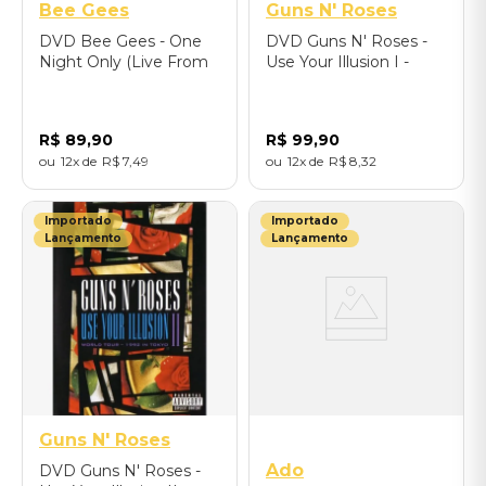
Bee Gees
Guns N' Roses
DVD Bee Gees - One
DVD Guns N' Roses -
Night Only (Live From
Use Your Illusion I -
The MGM Grand,
World Tour - 1992 In
United States/1997) -
Tokyo - Importado
Importado
R$
89
,
90
R$
99
,
90
12
R$
7
,
49
12
R$
8
,
32
Importado
Importado
Lançamento
Lançamento
Guns N' Roses
Ado
DVD Guns N' Roses -