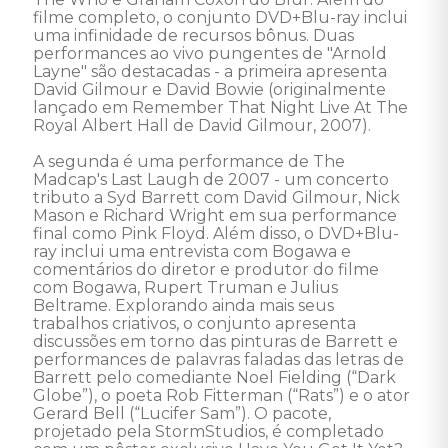
filme completo, o conjunto DVD+Blu-ray inclui 
uma infinidade de recursos bônus. Duas 
performances ao vivo pungentes de "Arnold 
Layne" são destacadas - a primeira apresenta 
David Gilmour e David Bowie (originalmente 
lançado em Remember That Night Live At The 
Royal Albert Hall de David Gilmour, 2007). 

A segunda é uma performance de The 
Madcap's Last Laugh de 2007 - um concerto 
tributo a Syd Barrett com David Gilmour, Nick 
Mason e Richard Wright em sua performance 
final como Pink Floyd. Além disso, o DVD+Blu-
ray inclui uma entrevista com Bogawa e 
comentários do diretor e produtor do filme 
com Bogawa, Rupert Truman e Julius 
Beltrame. Explorando ainda mais seus 
trabalhos criativos, o conjunto apresenta 
discussões em torno das pinturas de Barrett e 
performances de palavras faladas das letras de 
Barrett pelo comediante Noel Fielding (“Dark 
Globe”), o poeta Rob Fitterman (“Rats”) e o ator 
Gerard Bell (“Lucifer Sam”). O pacote, 
projetado pela StormStudios, é completado 