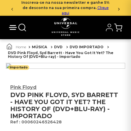
Inscreva-se na nossa newsletter e ganhe 5%
de desconto na sua primeira compra.
Clique
aqui
MÚSICA
DVD
DVD IMPORTADO
DVD Pink Floyd, Syd Barrett - Have You Got It Yet? The
History Of (DVD+Blu-ray) - Importado
Importado
Pink Floyd
DVD PINK FLOYD, SYD BARRETT
- HAVE YOU GOT IT YET? THE
HISTORY OF (DVD+BLU-RAY) -
IMPORTADO
:
00060246526428