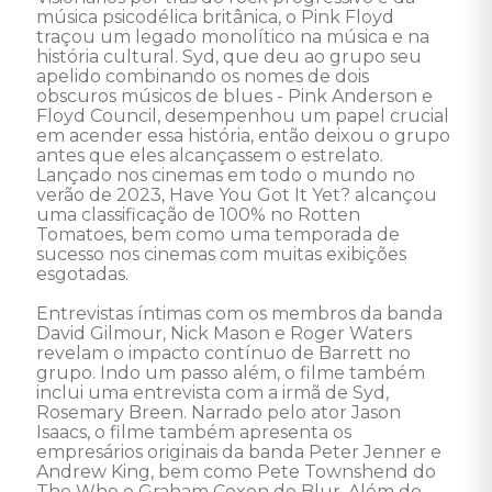
música psicodélica britânica, o Pink Floyd 
traçou um legado monolítico na música e na 
história cultural. Syd, que deu ao grupo seu 
apelido combinando os nomes de dois 
obscuros músicos de blues - Pink Anderson e 
Floyd Council, desempenhou um papel crucial 
em acender essa história, então deixou o grupo 
antes que eles alcançassem o estrelato. 
Lançado nos cinemas em todo o mundo no 
verão de 2023, Have You Got It Yet? alcançou 
uma classificação de 100% no Rotten 
Tomatoes, bem como uma temporada de 
sucesso nos cinemas com muitas exibições 
esgotadas.  

Entrevistas íntimas com os membros da banda 
David Gilmour, Nick Mason e Roger Waters 
revelam o impacto contínuo de Barrett no 
grupo. Indo um passo além, o filme também 
inclui uma entrevista com a irmã de Syd, 
Rosemary Breen. Narrado pelo ator Jason 
Isaacs, o filme também apresenta os 
empresários originais da banda Peter Jenner e 
Andrew King, bem como Pete Townshend do 
The Who e Graham Coxon do Blur. Além do 