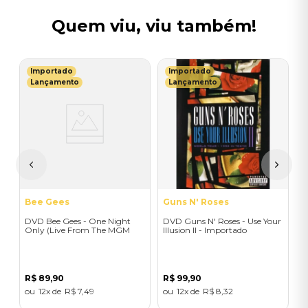
Quem viu, viu também!
Importado
Importado
G
Lançamento
Lançamento
 -
D
I
T
R
Bee Gees
Guns N' Roses
DVD Bee Gees - One Night
DVD Guns N' Roses - Use Your
Only (Live From The MGM
Illusion II - Importado
Grand, United States/1997) -
Importado
R$
89
,
90
R$
99
,
90
12
R$
7
,
49
12
R$
8
,
32