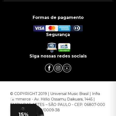
Formas de pagamento
Segurança
Siga nossas redes sociais
© COPYRIGHT 2019 | Universal Music Brasil | Infra
Commerce - Av. Hélio Ossamu Daikuara, 1445 |
EMBU DAS ARTES – SÃO PAULO - CEP: 06807-000
CNPJ: 00.952.789/0009-38