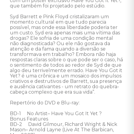
com um pôster exclusivo Have You Got It Yet?, 
que também foi projetado pelo estúdio.  

Syd Barrett e Pink Floyd cristalizaram um 
momento cultural em que tudo parecia 
possível, mas onde essa liberdade poderia ter 
um custo. Syd era apenas mais uma vítima das 
drogas? Ele sofria de uma condição mental 
não diagnosticada? Ou ele não gostava da 
atenção e da fama quando a diversão se 
transformava em trabalho? Embora não haja 
respostas claras sobre o que pode ser o caso, há 
o sentimento de todos ao redor de Syd de que 
algo deu terrivelmente errado. Have You Got it 
Yet? é uma crônica e um mosaico dos impulsos 
criativos e destrutivos de Barrett, sua presença 
e ausência cativantes - um retrato do quebra-
cabeça complexo que era sua vida”.  

Repertório do DVD e Blu-ray: 

BD-1     No Artist– Have You Got It Yet ? 

Bonus Features 

BD-2     David Gilmour, Richard Wright & Nick 
Mason– Arnold Layne (Live At The Barbican, 