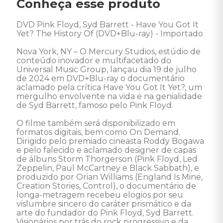
Conheça esse produto
DVD Pink Floyd, Syd Barrett - Have You Got It 
Yet? The History Of (DVD+Blu-ray) - Importado 

Nova York, NY – O Mercury Studios, estúdio de 
conteúdo inovador e multifacetado do 
Universal Music Group, lançau dia 19 de julho 
de 2024 em DVD+Blu-ray o documentário 
aclamado pela crítica Have You Got It Yet?, um 
mergulho envolvente na vida e na genialidade 
de Syd Barrett, famoso pelo Pink Floyd. 

O filme também será disponibilizado em 
formatos digitais, bem como On Demand. 
Dirigido pelo premiado cineasta Roddy Bogawa 
e pelo falecido e aclamado designer de capas 
de álbuns Storm Thorgerson (Pink Floyd, Led 
Zeppelin, Paul McCartney e Black Sabbath), e 
produzido por Orian Williams (England Is Mine, 
Creation Stories, Control), o documentário de 
longa-metragem recebeu elogios por seu 
vislumbre sincero do caráter prismático e da 
arte do fundador do Pink Floyd, Syd Barrett. 
Visionários por trás do rock progressivo e da 