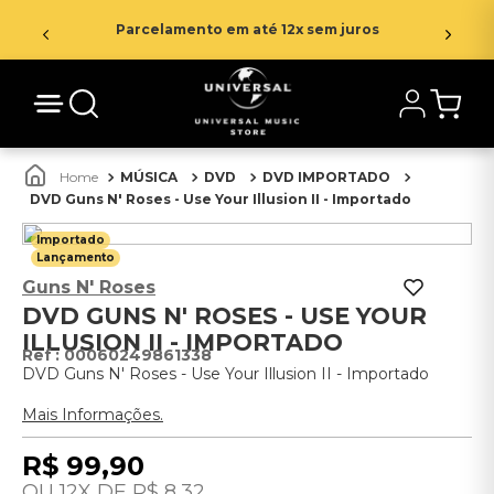
Parcelamento em até 12x sem juros
MÚSICA
DVD
DVD IMPORTADO
DVD Guns N' Roses - Use Your Illusion II - Importado
Importado
Lançamento
Guns N' Roses
DVD GUNS N' ROSES - USE YOUR
ILLUSION II - IMPORTADO
:
00060249861338
DVD Guns N' Roses - Use Your Illusion II - Importado
Mais Informações.
R$
99
,
90
12
R$
8
,
32