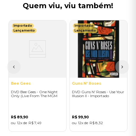
Quem viu, viu também!
Importado
Importado
G
Lançamento
Lançamento
 -
D
I
T
R
Bee Gees
Guns N' Roses
DVD Bee Gees - One Night
DVD Guns N' Roses - Use Your
Only (Live From The MGM
Illusion II - Importado
Grand, United States/1997) -
Importado
R$
89
,
90
R$
99
,
90
12
R$
7
,
49
12
R$
8
,
32