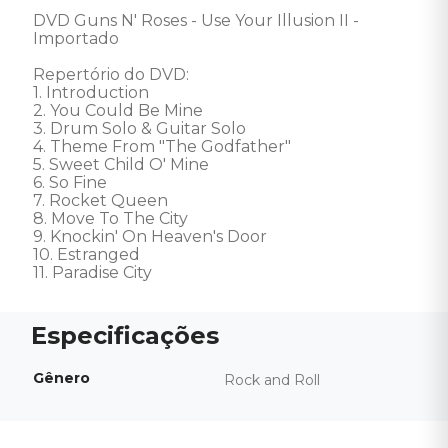
DVD Guns N' Roses - Use Your Illusion II - 
Importado 

Repertório do DVD: 

1. Introduction 

2. You Could Be Mine 

3. Drum Solo & Guitar Solo 

4. Theme From "The Godfather" 

5. Sweet Child O' Mine 

6. So Fine 

7. Rocket Queen 

8. Move To The City 

9. Knockin' On Heaven's Door 

10. Estranged 

11. Paradise City
Gênero
Rock and Roll