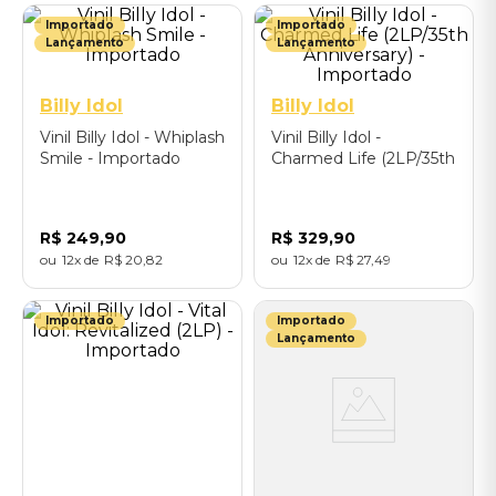
Importado
Importado
Lançamento
Lançamento
Billy Idol
Billy Idol
Vinil Billy Idol - Whiplash
Vinil Billy Idol -
Smile - Importado
Charmed Life (2LP/35th
Anniversary) -
Importado
R$
249
,
90
R$
329
,
90
12
R$
20
,
82
12
R$
27
,
49
Importado
Importado
Lançamento