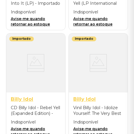
Into It (LP) - Importado
Yell (LP International
Version) - Importado
Indisponível
Indisponível
Avise-me quando
Avise-me quando
retornar ao estoque
retornar ao estoque
Importado
Importado
Billy Idol
Billy Idol
CD Billy Idol - Rebel Yell
Vinil Billy Idol - Idolize
(Expanded Edition) -
Yourself: The Very Best
Importado
Of (2LP) - Importado
Indisponível
Indisponível
Avise-me quando
Avise-me quando