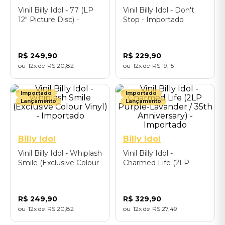
Vinil Billy Idol - 77 (LP
Vinil Billy Idol - Don't
12" Picture Disc) -
Stop - Importado
Importado
R$
249
,
90
R$
229
,
90
12
R$
20
,
82
12
R$
19
,
15
Importado
Importado
Lançamento
Lançamento
Billy Idol
Billy Idol
Vinil Billy Idol - Whiplash
Vinil Billy Idol -
Smile (Exclusive Colour
Charmed Life (2LP
Vinyl) - Importado
Purple-Lavander / 35th
Anniversary) -
Importado
R$
249
,
90
R$
329
,
90
12
R$
20
,
82
12
R$
27
,
49