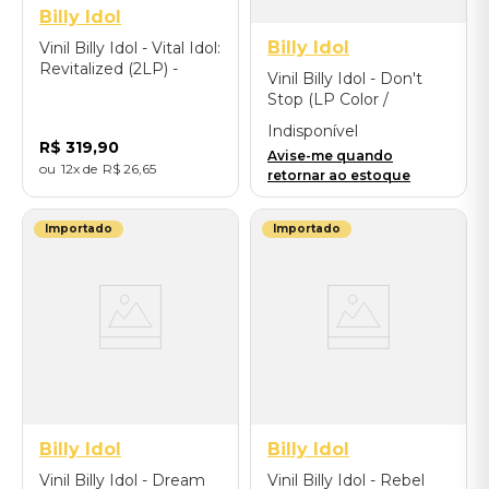
Billy Idol
Billy Idol
Vinil Billy Idol - Vital Idol:
Revitalized (2LP) -
Vinil Billy Idol - Don't
Importado
Stop (LP Color /
Limited Edition) -
Indisponível
Importado
R$
319
,
90
Avise-me quando
12
R$
26
,
65
retornar ao estoque
Importado
Importado
Billy Idol
Billy Idol
Vinil Billy Idol - Dream
Vinil Billy Idol - Rebel