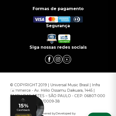
Formas de pagamento
Segurança
Siga nossas redes sociais
© COPYRIGHT 2019 | Universal Music Brasil | Infra
Commerce - Av. Hélio Ossamu Daikuara, 1445 |
EMBU DAS ARTES – SÃO PAULO - CEP: 06807-000
CNPJ: 00.952.789/0009-38
Powered by
Developed by