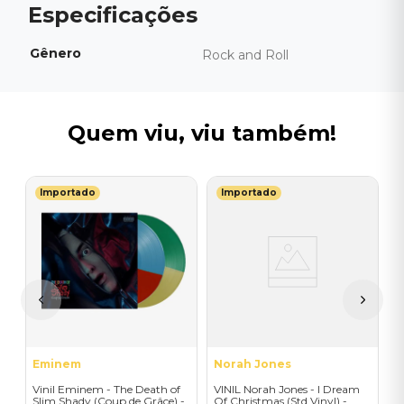
Gênero
Rock and Roll
Quem viu, viu também!
Importado
Importado
M
V
-
-
I
A
a
Eminem
Norah Jones
Vinil Eminem - The Death of
VINIL Norah Jones - I Dream
Slim Shady (Coup de Grâce) -
Of Christmas (Std Vinyl) -