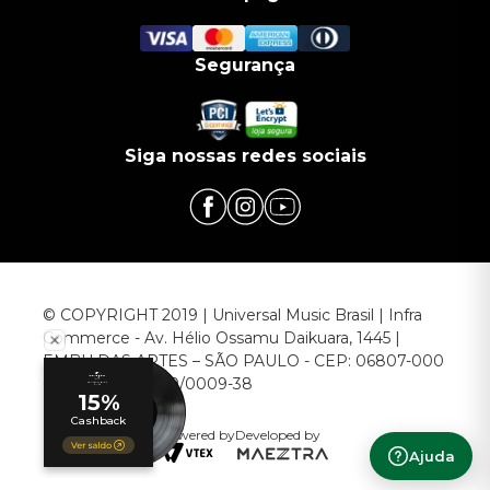
Segurança
Siga nossas redes sociais
© COPYRIGHT 2019 | Universal Music Brasil | Infra
Commerce - Av. Hélio Ossamu Daikuara, 1445 |
EMBU DAS ARTES – SÃO PAULO - CEP: 06807-000
CNPJ: 00.952.789/0009-38
Powered by
Developed by
Ajuda