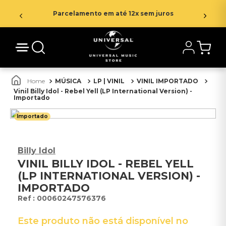
Parcelamento em até 12x sem juros
MÚSICA
LP | VINIL
VINIL IMPORTADO
Vinil Billy Idol - Rebel Yell (LP International Version) -
Importado
Importado
Billy Idol
VINIL BILLY IDOL - REBEL YELL
(LP INTERNATIONAL VERSION) -
IMPORTADO
:
00060247576376
Este produto não está disponível no