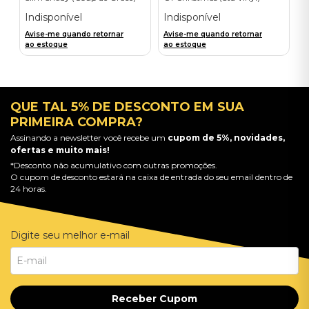
Exclusive/Crayon - Importado
Importado
Indisponível
Indisponível
Avise-me quando retornar
Avise-me quando retornar
ao estoque
ao estoque
QUE TAL 5% DE DESCONTO EM SUA
PRIMEIRA COMPRA?
Assinando a newsletter você recebe um
cupom de 5%, novidades,
ofertas e muito mais!
*Desconto não acumulativo com outras promoções.
O cupom de desconto estará na caixa de entrada do seu email dentro de
24 horas.
Digite seu melhor e-mail
Receber Cupom