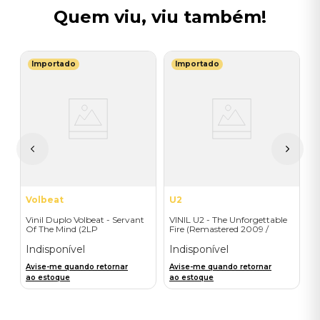
Quem viu, viu também!
Importado
Importado
T
V
(
I
A
a
Volbeat
U2
Vinil Duplo Volbeat - Servant
VINIL U2 - The Unforgettable
Of The Mind (2LP
Fire (Remastered 2009 /
Orange/Blue / D2C) -
Colour Vinyl / 2019 reissue) -
Importado
Importado
Indisponível
Indisponível
Avise-me quando retornar
Avise-me quando retornar
ao estoque
ao estoque