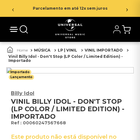
Parcelamento em até 12x sem juros
MÚSICA
LP | VINIL
VINIL IMPORTADO
Vinil Billy Idol - Don't Stop (LP Color / Limited Edition) -
Importado
Importado
Lançamento
Billy Idol
VINIL BILLY IDOL - DON'T STOP
(LP COLOR / LIMITED EDITION) -
IMPORTADO
:
00060247567668
Este produto não está disponível no