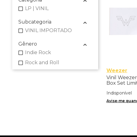
LP | VINIL
Subcategoria
VINIL IMPORTADO
Gênero
Indie Rock
Rock and Roll
Weezer
Vinil Weezer
Box Set Limi
Importado
Indisponível
Avise-me quand