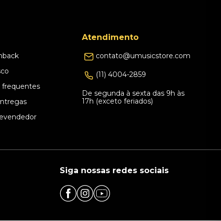
Atendimento
hback
contato@umusicstore.com
sco
(11) 4004-2859
 frequentes
De segunda à sexta das 9h às
17h (exceto feriados)
Entregas
evendedor
Siga nossas redes sociais