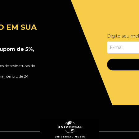
O EM SUA
Digite seu mel
upom de 5%,
s de assinaturas do
ail dentro de 24