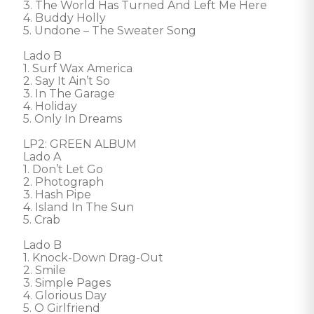
3. The World Has Turned And Left Me Here 

4. Buddy Holly 

5. Undone – The Sweater Song

Lado B 

1. Surf Wax America 

2. Say It Ain’t So 

3. In The Garage 

4. Holiday 

5. Only In Dreams 

LP2: GREEN ALBUM 

Lado A 

1. Don’t Let Go 

2. Photograph 

3. Hash Pipe 

4. Island In The Sun 

5. Crab

Lado B 

1. Knock-Down Drag-Out 

2. Smile 

3. Simple Pages 

4. Glorious Day 

5. O Girlfriend
