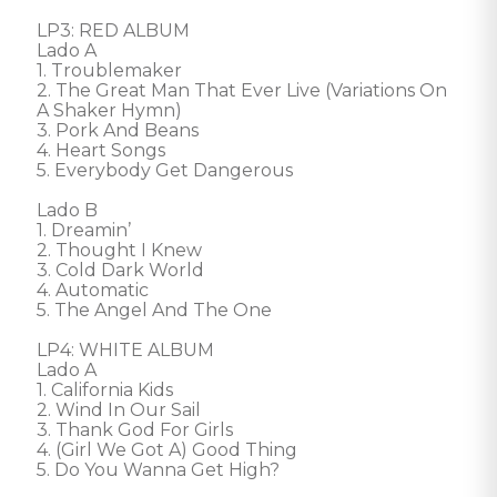
LP3: RED ALBUM 

Lado A 

1. Troublemaker 

2. The Great Man That Ever Live (Variations On 
A Shaker Hymn) 

3. Pork And Beans 

4. Heart Songs 

5. Everybody Get Dangerous

Lado B 

1. Dreamin’ 

2. Thought I Knew 

3. Cold Dark World 

4. Automatic 

5. The Angel And The One

LP4: WHITE ALBUM 

Lado A 

1. California Kids 

2. Wind In Our Sail 

3. Thank God For Girls 

4. (Girl We Got A) Good Thing 

5. Do You Wanna Get High?
