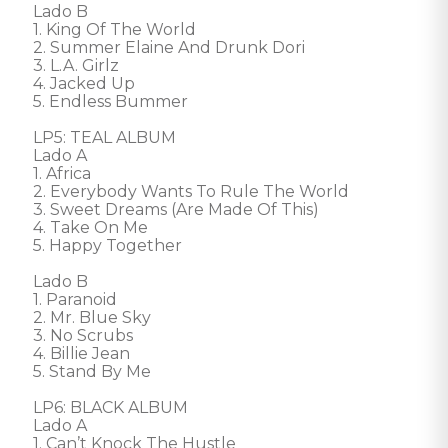
Lado B 

1. King Of The World 

2. Summer Elaine And Drunk Dori 

3. L.A. Girlz 

4. Jacked Up 

5. Endless Bummer 

LP5: TEAL ALBUM 

Lado A 

1. Africa 

2. Everybody Wants To Rule The World 

3. Sweet Dreams (Are Made Of This) 

4. Take On Me 

5. Happy Together

Lado B 

1. Paranoid 

2. Mr. Blue Sky 

3. No Scrubs 

4. Billie Jean 

5. Stand By Me 

LP6: BLACK ALBUM 

Lado A 

1. Can’t Knock The Hustle 
