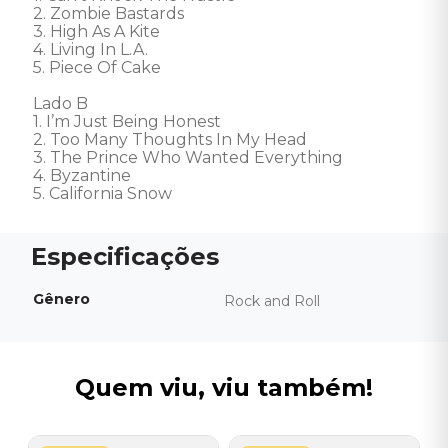
2. Zombie Bastards 

3. High As A Kite 

4. Living In L.A. 

5. Piece Of Cake

Lado B 

1. I’m Just Being Honest 

2. Too Many Thoughts In My Head 

3. The Prince Who Wanted Everything 

4. Byzantine 

5. California Snow
Gênero
Rock and Roll
Quem viu, viu também!