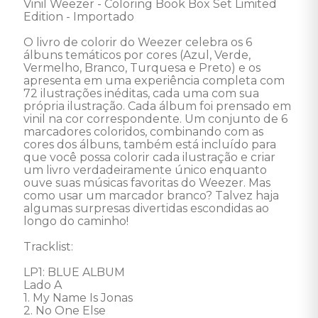
Vinil Weezer - Coloring Book Box Set Limited 
Edition - Importado

O livro de colorir do Weezer celebra os 6 
álbuns temáticos por cores (Azul, Verde, 
Vermelho, Branco, Turquesa e Preto) e os 
apresenta em uma experiência completa com 
72 ilustrações inéditas, cada uma com sua 
própria ilustração. Cada álbum foi prensado em 
vinil na cor correspondente. Um conjunto de 6 
marcadores coloridos, combinando com as 
cores dos álbuns, também está incluído para 
que você possa colorir cada ilustração e criar 
um livro verdadeiramente único enquanto 
ouve suas músicas favoritas do Weezer. Mas 
como usar um marcador branco? Talvez haja 
algumas surpresas divertidas escondidas ao 
longo do caminho! 

Tracklist: 

LP1: BLUE ALBUM 

Lado A 

1. My Name Is Jonas 

2. No One Else 
