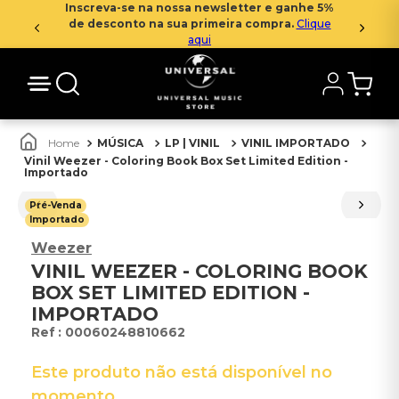
Inscreva-se na nossa newsletter e ganhe 5%
de desconto na sua primeira compra.
Clique
aqui
MÚSICA
LP | VINIL
VINIL IMPORTADO
Vinil Weezer - Coloring Book Box Set Limited Edition -
Importado
Pré-Venda
Importado
Weezer
VINIL WEEZER - COLORING BOOK
BOX SET LIMITED EDITION -
IMPORTADO
:
00060248810662
Este produto não está disponível no
momento