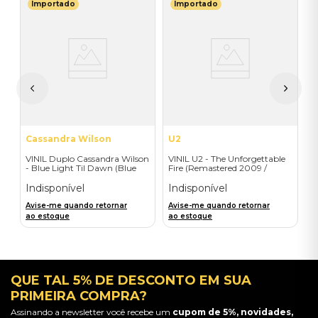
Importado
Importado
R
l
V
I
I
A
a
Cassandra Wilson
U2
VINIL Duplo Cassandra Wilson
VINIL U2 - The Unforgettable
- Blue Light Til Dawn (Blue
Fire (Remastered 2009 /
Note Classic-2LP) - Importado
Colour Vinyl / 2019 reissue) -
Importado
Indisponível
Indisponível
Avise-me quando retornar
Avise-me quando retornar
ao estoque
ao estoque
QUE TAL 5% DE DESCONTO EM SUA
PRIMEIRA COMPRA?
Assinando a newsletter você recebe um
cupom de 5%, novidades,