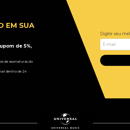
O EM SUA
Digite seu mel
upom de 5%,
s de assinaturas do
ail dentro de 24