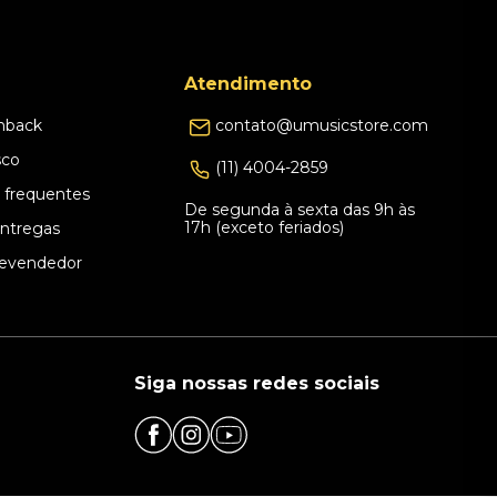
Atendimento
hback
contato@umusicstore.com
sco
(11) 4004-2859
 frequentes
De segunda à sexta das 9h às
17h (exceto feriados)
Entregas
evendedor
Siga nossas redes sociais