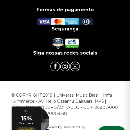
Formas de pagamento
Segurança
Siga nossas redes sociais
© COPYRIGHT 2019 | Universal Music Brasil | Infra
Commerce - Av. Hélio Ossamu Daikuara, 1445 |
EMBU DAS ARTES – SÃO PAULO - CEP: 06807-000
CNPJ: 00.952.789/0009-38
Powered by
Developed by