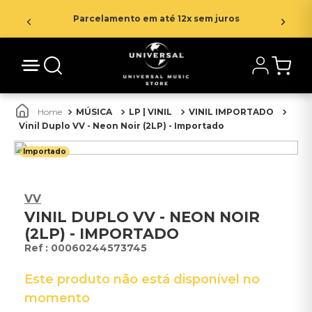
Parcelamento em até 12x sem juros
MÚSICA
LP | VINIL
VINIL IMPORTADO
Vinil Duplo VV - Neon Noir (2LP) - Importado
Importado
VV
VINIL DUPLO VV - NEON NOIR
(2LP) - IMPORTADO
:
00060244573745
Este produto não está disponível no
momento