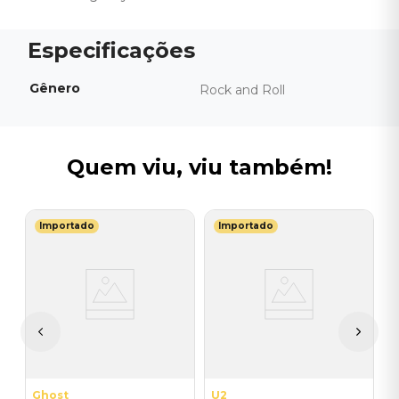
Gênero
Rock and Roll
Quem viu, viu também!
Importado
Importado
K
l
V
(
I
I
A
a
Ghost
U2