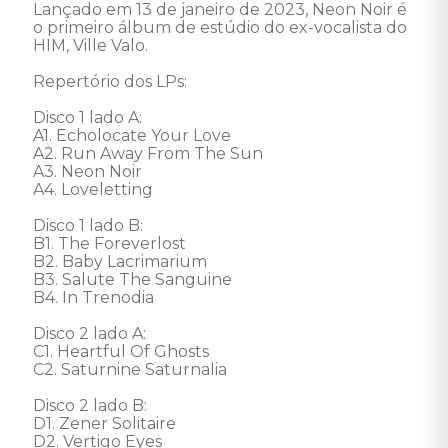
Lançado em 13 de janeiro de 2023, Neon Noir é 
o primeiro álbum de estúdio do ex-vocalista do 
HIM, Ville Valo. 

Repertório dos LPs: 

Disco 1 lado A: 

A1. Echolocate Your Love 

A2. Run Away From The Sun 

A3. Neon Noir 

A4. Loveletting 

Disco 1 lado B: 

B1. The Foreverlost 

B2. Baby Lacrimarium 

B3. Salute The Sanguine 

B4. In Trenodia 

Disco 2 lado A: 

C1. Heartful Of Ghosts 

C2. Saturnine Saturnalia 

Disco 2 lado B: 

D1. Zener Solitaire 

D2. Vertigo Eyes