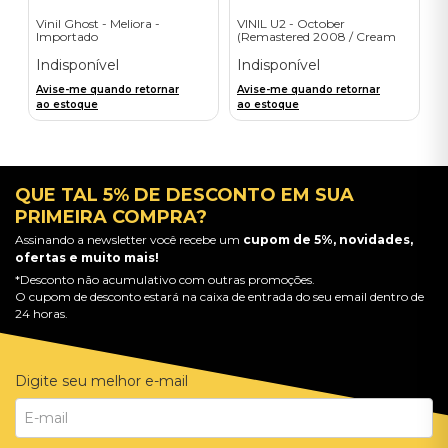
Vinil Ghost - Meliora -
VINIL U2 - October
Importado
(Remastered 2008 / Cream
Vinyl) - Importado
Indisponível
Indisponível
Avise-me quando retornar
Avise-me quando retornar
ao estoque
ao estoque
QUE TAL 5% DE DESCONTO EM SUA
PRIMEIRA COMPRA?
Assinando a newsletter você recebe um
cupom de 5%, novidades,
ofertas e muito mais!
*Desconto não acumulativo com outras promoções.
O cupom de desconto estará na caixa de entrada do seu email dentro de
24 horas.
Digite seu melhor e-mail