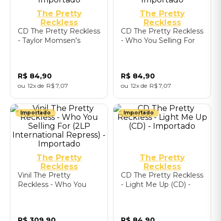
The Pretty
The Pretty
Reckless
Reckless
CD The Pretty Reckless
CD The Pretty Reckless
- Taylor Momsen's
- Who You Selling For
Pretty Reckless
(CD International
Christmas - Importado
Repress) - Importado
R$
84
,
90
R$
84
,
90
12
R$
7
,
07
12
R$
7
,
07
Importado
Importado
The Pretty
The Pretty
Reckless
Reckless
Vinil The Pretty
CD The Pretty Reckless
Reckless - Who You
- Light Me Up (CD) -
Selling For (2LP
Importado
International Repress) -
Importado
R$
309
,
90
R$
84
,
90