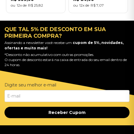
12
R$
25
,
82
12
R$
7
,
07
QUE TAL 5% DE DESCONTO EM SUA
PRIMEIRA COMPRA?
Assinando a newsletter você recebe um
cupom de 5%, novidades,
ofertas e muito mais!
*Desconto não acumulativo com outras promoções.
O cupom de desconto estará na caixa de entrada do seu email dentro de
24 horas.
Digite seu melhor e-mail
Receber Cupom