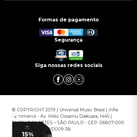
Formas de pagamento
Segurança
Siga nossas redes sociais
© COPYRIGHT 2019 | Universal Music Brasil | Infra
Commerce - Av. Hélio Ossamu Daikuara, 1445 |
EMBU DAS ARTES – SÃO PAULO - CEP: 06807-000
CNPJ: 00.952.789/0009-38