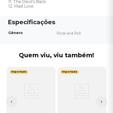
11. The Devil's Back

12. Mad Love
Gênero
Rock and Roll
Quem viu, viu também!
Importado
Importado
A
C
L
I
A
a