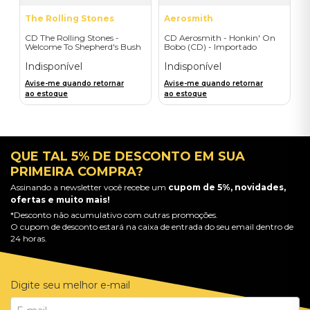
The Rolling Stones
Aerosmith
CD The Rolling Stones -
CD Aerosmith - Honkin' On
Welcome To Shepherd's Bush
Bobo (CD) - Importado
(2CD) - Importado
Indisponível
Indisponível
Avise-me quando retornar
Avise-me quando retornar
ao estoque
ao estoque
QUE TAL 5% DE DESCONTO EM SUA
PRIMEIRA COMPRA?
Assinando a newsletter você recebe um
cupom de 5%, novidades,
ofertas e muito mais!
*Desconto não acumulativo com outras promoções.
O cupom de desconto estará na caixa de entrada do seu email dentro de
24 horas.
Digite seu melhor e-mail