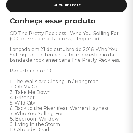
Conheça esse produto
CD The Pretty Reckless - Who You Selling For 
(CD International Repress) - Importado 

Lançado em 21 de outubro de 2016, Who You 
Selling For é o terceiro álbum de estúdio da 
banda de rock americana The Pretty Reckless. 

Repertório do CD:

1. The Walls Are Closing In / Hangman

2. Oh My God 

3. Take Me Down 

4. Prisoner 

5. Wild City 

6. Back to the River (feat. Warren Haynes)

7. Who You Selling For

8. Bedroom Window

9. Living In the Storm

10. Already Dead
