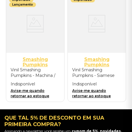
Lançamento
Smashing
Smashing
Pumpkins
Pumpkins
Vinil Smashing
Vinil Smashing
Pumpkins - Machina /
Pumpkins - Siamese
The Machines Of God
Dream (2LP 180 Gram
Indisponível
Indisponível
(25th Anniversary / 2LP
Black Vinyl) - Importado
Avise-me quando
Avise-me quando
2025 Remaster) -
retornar ao estoque
retornar ao estoque
Importado
QUE TAL 5% DE DESCONTO EM SUA
PRIMEIRA COMPRA?
Assinando a newsletter você recebe um
cupom de 5%, novidades,