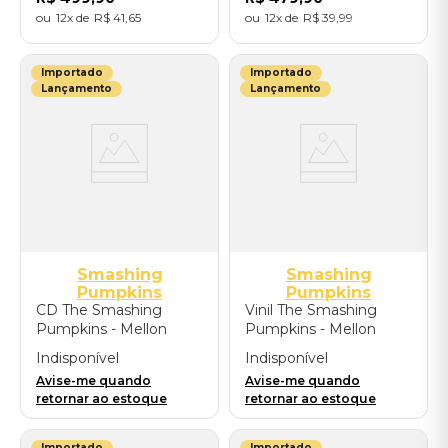
12
R$
41
,
65
12
R$
39
,
99
Importado
Importado
Lançamento
Lançamento
Smashing
Smashing
Pumpkins
Pumpkins
CD The Smashing
Vinil The Smashing
Pumpkins - Mellon
Pumpkins - Mellon
Collie and the Infinite
Collie And The Infinite
Indisponível
Indisponível
Sadness (4CD / 30th
Sadness (30th
Avise-me quando
Avise-me quando
Anniversary) -
Anniversary Edition /
retornar ao estoque
retornar ao estoque
Importado
Super Deluxe 6LP) -
Importado
Importado
Importado