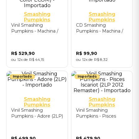
Smashing
Smashing
Pumpkins
Pumpkins
Vinil Smashing
CD Smashing
Pumpkins - Machina /
Pumpkins - Machina /
The Machines Of God
The Machines Of God
(2LP 2025 Remaster /
(2025 Remaster CD) -
Color ECOM) -
Importado
R$
529
,
90
R$
99
,
90
Importado
12
R$
44
,
15
12
R$
8
,
32
Importado
Importado
Smashing
Smashing
Pumpkins
Pumpkins
Vinil Smashing
Vinil Smashing
Pumpkins - Adore (2LP)
Pumpkins - Pisces
- Importado
Iscariot (2LP 2012
Remaster) - Importado
R$
499
,
90
R$
479
,
90