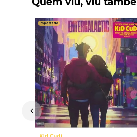
Quem viu, viu tamb
Importado
lue Note
Kid Cudi