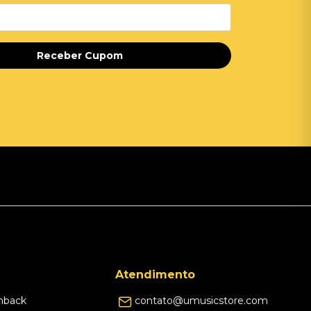
Receber Cupom
Atendimento
hback
contato@umusicstore.com