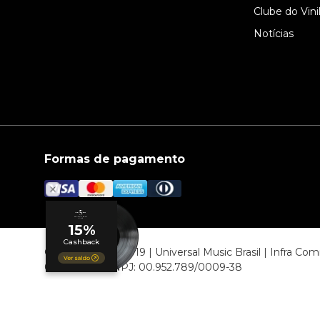
Clube do Vini
Notícias
Formas de pagamento
© COPYRIGHT 2019 | Universal Music Brasil | Infra C
06807-000 CNPJ: 00.952.789/0009-38