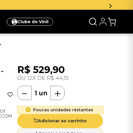
r e ganhe 5% de desconto na sua primeira compra
Clique aq
Clube do Vinil
o
R$
529
,
90
-
12
R$
44
,
15
－
＋
Poucas unidades restantes
 Of
r ECOM
Adicionar ao carrinho