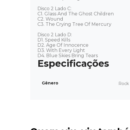
Disco 2 Lado C: 

C1. Glass And The Ghost Children

C2. Wound

C3. The Crying Tree Of Mercury 

Disco 2 Lado D: 

D1. Speed Kills

D2. Age Of Innocence

D3. With Every Light

D4. Blue Skies Bring Tears
Gênero
Rock 