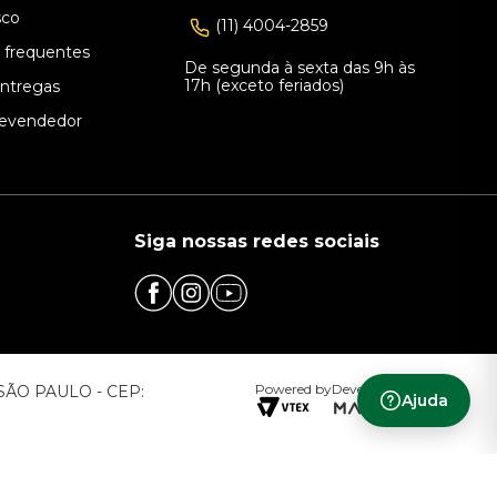
sco
(11) 4004-2859
 frequentes
De segunda à sexta das 9h às
17h (exceto feriados)
Entregas
evendedor
Siga nossas redes sociais
Powered by
Developed by
– SÃO PAULO - CEP:
Ajuda