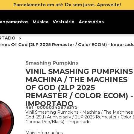
Inscreva-se na newslette
ançamentos
Música
Vestuário
Acessórios
ORTADO
ines Of God (2LP 2025 Remaster / Color ECOM) - Importad
Smashing Pumpkins
VINIL SMASHING PUMPKINS 
MACHINA / THE MACHINES
OF GOD (2LP 2025
REMASTER / COLOR ECOM) -
IMPORTADO
:
00060245873375
Vinil Smashing Pumpkins - Machina / The Machines
God (25th Anniversary / 2LP 2025 Remaster / Colo
Corona Red/Black) - Importado
Mais Informações.