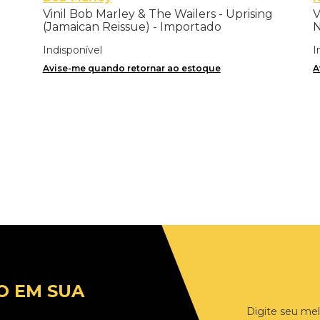
Vinil Bob Marley & The Wailers - Uprising
V
(Jamaican Reissue) - Importado
N
Indisponível
I
Avise-me quando retornar ao estoque
A
O EM SUA
Digite seu mel