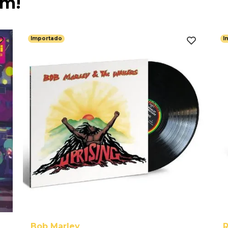
ém!
Importado
I
Bob Marley