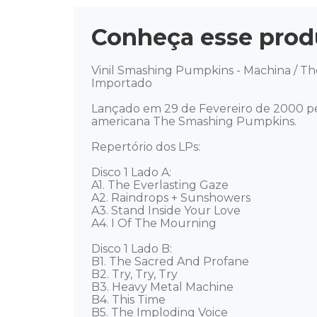
Conheça esse prod
Vinil Smashing Pumpkins - Machina / Th
Importado 

Lançado em 29 de Fevereiro de 2000 pe
americana The Smashing Pumpkins. 

Repertório dos LPs: 

Disco 1 Lado A: 

A1. The Everlasting Gaze

A2. Raindrops + Sunshowers

A3. Stand Inside Your Love

A4. I Of The Mourning 

Disco 1 Lado B: 

B1. The Sacred And Profane

B2. Try, Try, Try

B3. Heavy Metal Machine

B4. This Time

B5. The Imploding Voice 
