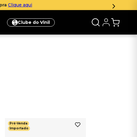
mpra
Clique aqui
Clube do Vinil
Pré-Venda
Importado