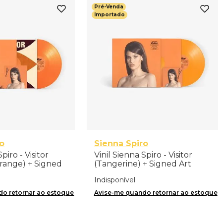
Pré-Venda
Importado
ro
Sienna Spiro
piro - Visitor
Vinil Sienna Spiro - Visitor
Orange) + Signed
(Tangerine) + Signed Art
Importado
Card - Importado
Indisponível
o retornar ao estoque
Avise-me quando retornar ao estoque