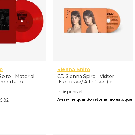
ro
Sienna Spiro
Spiro - Material
CD Sienna Spiro - Visitor
 Importado
(Exclusive/ Alt Cover) +
Signed Art Card - Importado
Indisponível
Avise-me quando retornar ao estoque
15
,
82
nar ao Carrinho