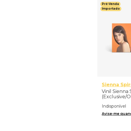
Pré-Venda
Importado
Sienna Spi
Vinil Sienna S
(Exclusive/
Art Card - 
Indisponível
Avise-me quand