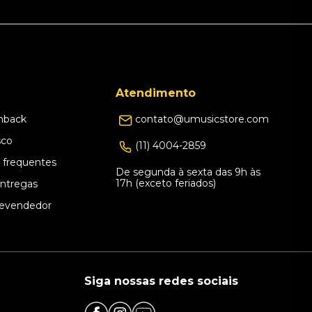
Atendimento
hback
contato@umusicstore.com
sco
(11) 4004-2859
 frequentes
De segunda à sexta das 9h às
17h (exceto feriados)
Entregas
evendedor
Siga nossas redes sociais