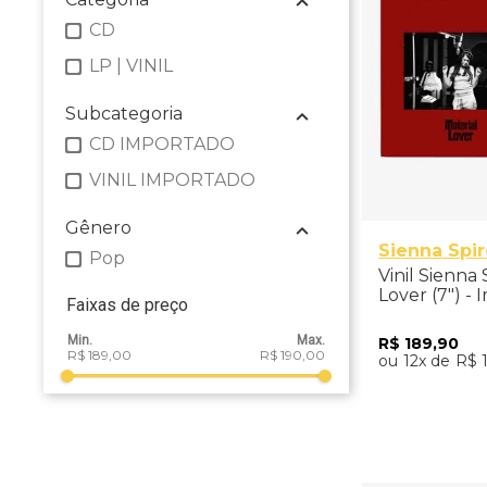
CD
LP | VINIL
Subcategoria
CD IMPORTADO
VINIL IMPORTADO
Gênero
Sienna Spi
Pop
Vinil Sienna 
Lover (7") -
Faixas de preço
R$
189
,
90
R$ 189,00
R$ 190,00
12
R$
Adicio