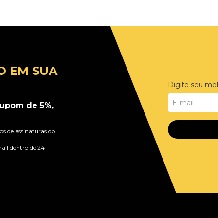
O EM SUA
Digite seu mel
upom de 5%,
s de assinaturas do
ail dentro de 24