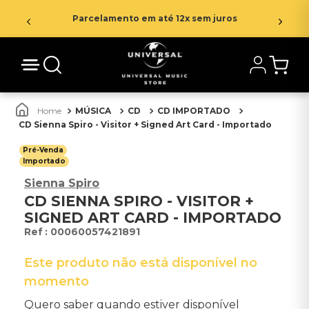
Parcelamento em até 12x sem juros
MÚSICA
CD
CD IMPORTADO
CD Sienna Spiro - Visitor + Signed Art Card - Importado
Pré-Venda
Importado
Sienna Spiro
CD SIENNA SPIRO - VISITOR +
SIGNED ART CARD - IMPORTADO
:
00060057421891
Este produto não está disponível no
momento
Quero saber quando estiver disponível