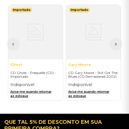
Importado
Importado
B
C
F
I
A
a
Ghost
Gary Moore
CD Ghost - Prequelle (CD) -
CD Gary Moore - Still Got The
Importado
Blues (CD Remastered 2002)
- Importado
Indisponível
Indisponível
Avise-me quando retornar
Avise-me quando retornar
ao estoque
ao estoque
QUE TAL 5% DE DESCONTO EM SUA
PRIMEIRA COMPRA?