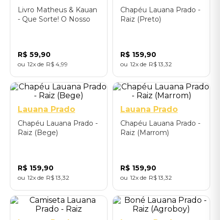
Livro Matheus & Kauan
Chapéu Lauana Prado -
- Que Sorte! O Nosso
Raiz (Preto)
Santo Bateu
R$
59
,
90
R$
159
,
90
12
R$
4
,
99
12
R$
13
,
32
Único
Único
Lauana Prado
Lauana Prado
Chapéu Lauana Prado -
Chapéu Lauana Prado -
Raiz (Bege)
Raiz (Marrom)
R$
159
,
90
R$
159
,
90
12
R$
13
,
32
12
R$
13
,
32
P
M
G
GG
Único
GGG