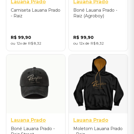
Lauana Prado
Lauana Prado
Camiseta Lauana Prado
Boné Lauana Prado -
- Raiz
Raiz (Agroboy)
R$
99
,
90
R$
99
,
90
12
R$
8
,
32
12
R$
8
,
32
P
M
G
GG
Único
GGG
Lauana Prado
Lauana Prado
Boné Lauana Prado -
Moletom Lauana Prado