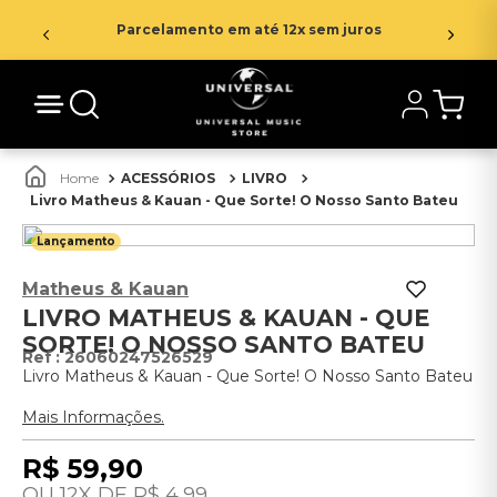
Parcelamento em até 12x sem juros
ACESSÓRIOS
LIVRO
Livro Matheus & Kauan - Que Sorte! O Nosso Santo Bateu
Lançamento
Matheus & Kauan
LIVRO MATHEUS & KAUAN - QUE
SORTE! O NOSSO SANTO BATEU
:
26060247526529
Livro Matheus & Kauan - Que Sorte! O Nosso Santo Bateu
Mais Informações.
R$
59
,
90
12
R$
4
,
99