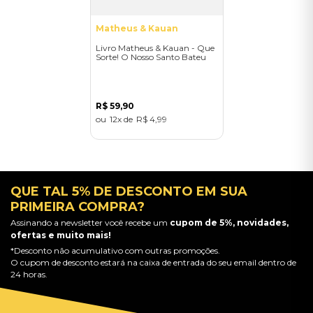
Matheus & Kauan
Livro Matheus & Kauan - Que
Sorte! O Nosso Santo Bateu
R$
59
,
90
12
R$
4
,
99
QUE TAL 5% DE DESCONTO EM SUA
PRIMEIRA COMPRA?
Assinando a newsletter você recebe um
cupom de 5%, novidades,
ofertas e muito mais!
*Desconto não acumulativo com outras promoções.
O cupom de desconto estará na caixa de entrada do seu email dentro de
24 horas.